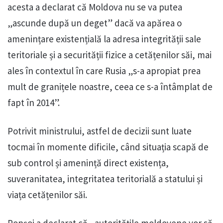
acesta a declarat că Moldova nu se va putea
„ascunde după un deget” dacă va apărea o
amenințare existențială la adresa integrității sale
teritoriale și a securității fizice a cetățenilor săi, mai
ales în contextul în care Rusia „s-a apropiat prea
mult de granițele noastre, ceea ce s-a întâmplat de
fapt în 2014”.
Potrivit ministrului, astfel de decizii sunt luate
tocmai în momente dificile, când situația scapă de
sub control și amenință direct existența,
suveranitatea, integritatea teritorială a statului și
viața cetățenilor săi.
Popșoi a declarat că „autoritățile moldovene vor să