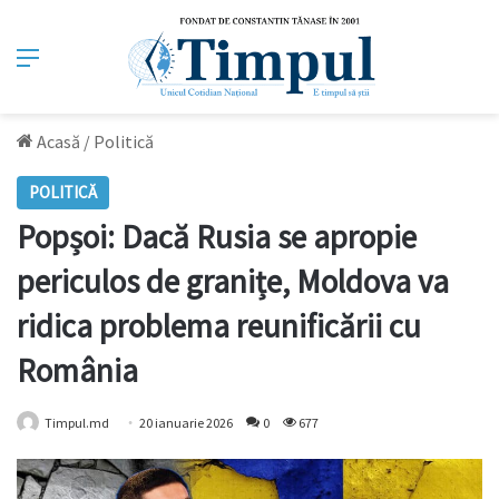
Meniu
Acasă
/
Politică
POLITICĂ
Popșoi: Dacă Rusia se apropie
periculos de granițe, Moldova va
ridica problema reunificării cu
România
Timpul.md
20 ianuarie 2026
0
677