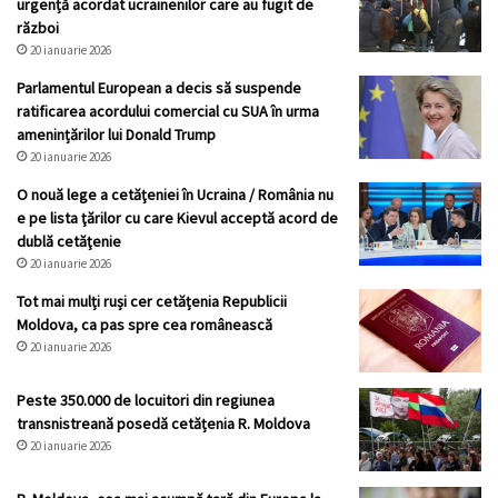
urgență acordat ucrainenilor care au fugit de
război
20 ianuarie 2026
Parlamentul European a decis să suspende
ratificarea acordului comercial cu SUA în urma
amenințărilor lui Donald Trump
20 ianuarie 2026
O nouă lege a cetăţeniei în Ucraina / România nu
e pe lista ţărilor cu care Kievul acceptă acord de
dublă cetăţenie
20 ianuarie 2026
Tot mai mulți ruși cer cetățenia Republicii
Moldova, ca pas spre cea românească
20 ianuarie 2026
Peste 350.000 de locuitori din regiunea
transnistreană posedă cetățenia R. Moldova
20 ianuarie 2026