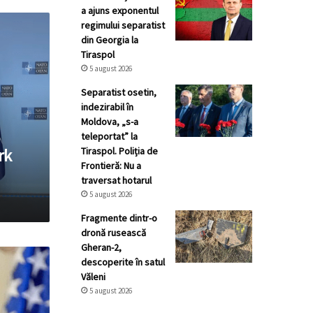
a ajuns exponentul
regimului separatist
din Georgia la
Tiraspol
5 august 2026
Separatist osetin,
indezirabil în
Moldova, „s-a
teleportat” la
Tiraspol. Poliția de
rk
Frontieră: Nu a
traversat hotarul
5 august 2026
Fragmente dintr-o
dronă rusească
Gheran-2,
descoperite în satul
Văleni
5 august 2026