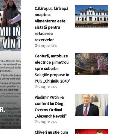
Călărașiul, fără apă
noaptea:
Alimentarea este
sistată pentru
refacerea
rezervelor
5 august 2026
Centură, autobuze
electrice și metrou
spre suburbii.
Soluțiile propuse în
PUG „Chișinău 2040”
5 august 2026
Vladimir Putin i-a
conferit lui Oleg
R.
Ozerov Ordinul
„Alexandr Nevski”
5 august 2026
Chiveri nu știe cum