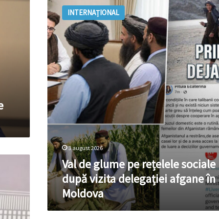
de
INTERNAȚIONAL
glume
pe
rețelele
sociale
după
vizita
delegației
afgane
în
e
R.
Moldova
3 august 2026
Val de glume pe rețelele sociale
după vizita delegației afgane în 
Moldova