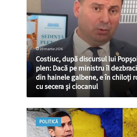
plen:
Dacă
pe
ministru
îl
dezbraci
din
hainele
20 martie 2026
galbene,
Costiuc, după discursul lui Popșoi
e
în
plen: Dacă pe ministru îl dezbraci
chiloți
din hainele galbene, e în chiloți r
roșii
cu
cu secera și ciocanul
secera
și
ciocanul
Popșoi:
Dacă
POLITICĂ
Rusia
se
apropie