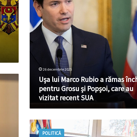
rămas
închisă
pentru
Grosu
și
Popșoi,
care
au
vizitat
recent
SUA
26 decembrie 2025
Ușa lui Marco Rubio a rămas înc
pentru Grosu și Popșoi, care au
vizitat recent SUA
Moldova
a
POLITICĂ
preluat