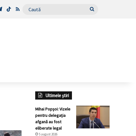
Tube
Telegram
TikTok
RSS
Caută
Ultimele știri
Mihai Popșoi: Vizele
pentru delegația
afgană au fost
eliberate legal
5 august 2026