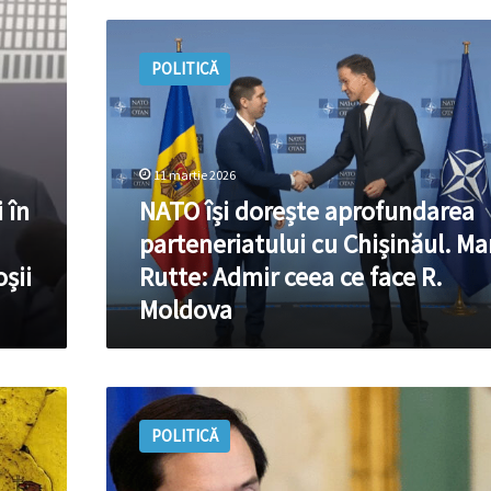
NATO
își
POLITICĂ
dorește
aprofundarea
parteneriatului
cu
Chișinăul.
11 martie 2026
Mark
 în
NATO își dorește aprofundarea
Rutte:
Admir
parteneriatului cu Chișinăul. Ma
ceea
oșii
Rutte: Admir ceea ce face R.
ce
Moldova
face
R.
Moldova
Ușa
lui
POLITICĂ
Marco
Rubio
a