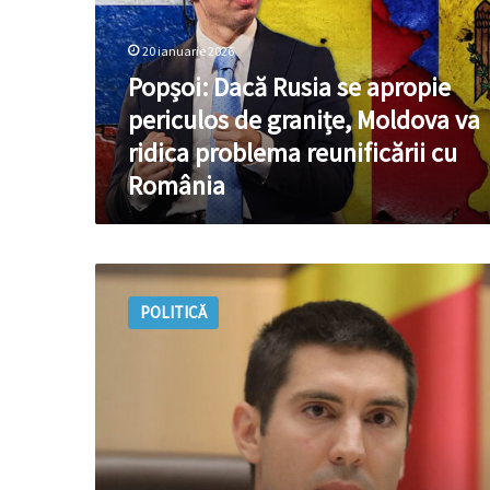
periculos
de
20 ianuarie 2026
granițe,
Popșoi: Dacă Rusia se apropie
Moldova
va
periculos de granițe, Moldova va
ridica
ridica problema reunificării cu
problema
România
reunificării
cu
România
Popșoi:
Menținerea
POLITICĂ
sau
nu
a
neutralității
depinde
de
voința
cetățenilor