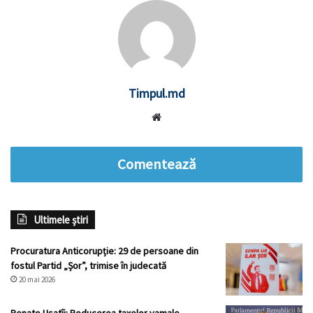
Timpul.md
Website
Comentează
Ultimele știri
Procuratura Anticorupție: 29 de persoane din
fostul Partid „Șor”, trimise în judecată
20 mai 2026
Renato Usatîi: Reducerea taxelor vamale,