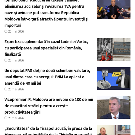
eliminarea accizelor și revizuirea TVA pentru
nave și avioane pot transforma Republica
Moldova într-o țară atractivă pentru investiții și
importuri
20 mai 2026
Expertiza suplimentară în cazul Ludmilei Vartic,
cu participarea unui specialist din România,
finalizată
20 mai 2026
Un deputat PAS deține două schimburi valutare,
unul dintre care cu nereguli: BNM i-a aplicat o
amendă de 40 mii lei
20 mai 2026
Vicepremier: R. Moldova are nevoie de 100 de mii
de muncitori străini pentru a crește
productivitatea țării
20 mai 2026
„Securitatea” de la Tiraspol acuză, în presa de la
Moscova, că autoritățile de la Chișinău ar pregăti