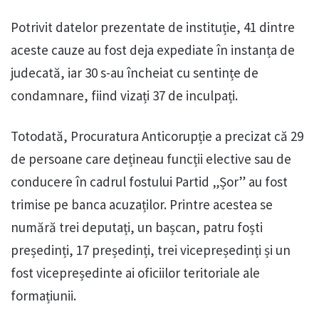
Potrivit datelor prezentate de instituție, 41 dintre
aceste cauze au fost deja expediate în instanța de
judecată, iar 30 s-au încheiat cu sentințe de
condamnare, fiind vizați 37 de inculpați.
Totodată, Procuratura Anticorupție a precizat că 29
de persoane care dețineau funcții elective sau de
conducere în cadrul fostului Partid „Șor” au fost
trimise pe banca acuzaților. Printre acestea se
numără trei deputați, un bașcan, patru foști
președinți, 17 președinți, trei vicepreședinți și un
fost vicepreședinte ai oficiilor teritoriale ale
formațiunii.