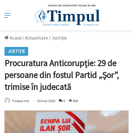
Meniu
Acasă
/
Actualitate
/
Justiție
JUSTIȚIE
Procuratura Anticorupție: 29 de
persoane din fostul Partid „Șor”,
trimise în judecată
Timpul.md
20 mai 2026
0
604