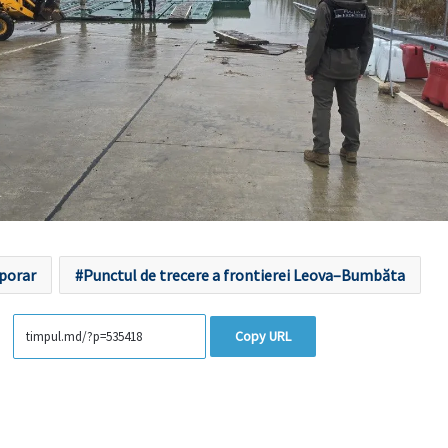
porar
Punctul de trecere a frontierei Leova–Bumbăta
Copy URL