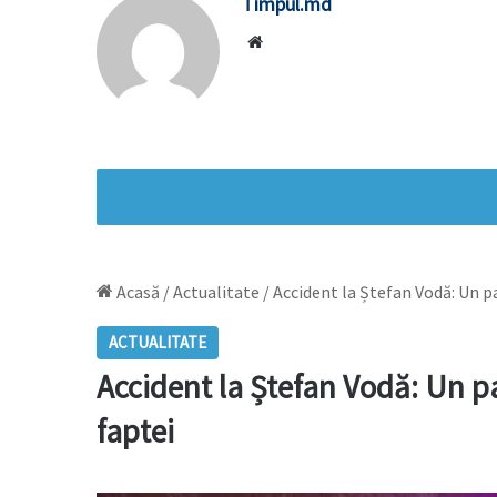
Timpul.md
Website