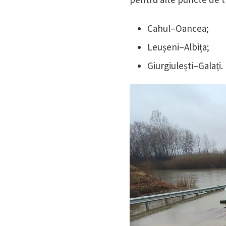
Cahul–Oancea;
Leușeni–Albița;
Giurgiulești–Galați.