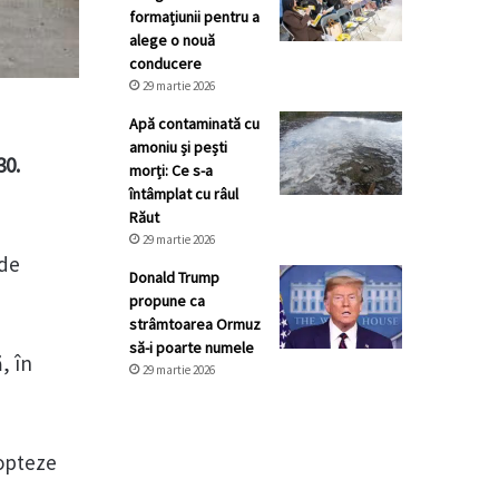
formațiunii pentru a
alege o nouă
conducere
29 martie 2026
Apă contaminată cu
amoniu și pești
30.
morți: Ce s-a
întâmplat cu râul
Răut
29 martie 2026
 de
Donald Trump
propune ca
strâmtoarea Ormuz
să-i poarte numele
, în
29 martie 2026
 opteze