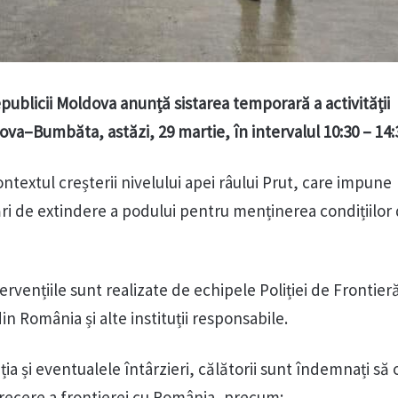
epublicii Moldova anunță sistarea temporară a activității
va–Bumbăta, astăzi, 29 martie, în intervalul 10:30 – 14:
ontextul creșterii nivelului apei râului Prut, care impune
ri de extindere a podului pentru menținerea condițiilor
ntervențiile sunt realizate de echipele Poliției de Frontieră
n România și alte instituții responsabile.
ia și eventualele întârzieri, călătorii sunt îndemnați să
recere a frontierei cu România, precum: