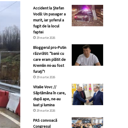
Accident la Ștefan
Vodă: Un pasager a
murit, iar șoferul a
fugit de la locul
faptei
29 martie 2026
Bloggerul pro-Putin
răzvrătit: ”banii cu
care eram plătit de
Kremlin mi-au fost
furați”!
29 martie 2026
Vitalie Vovc //
Săptămâna în care,
după ape, ne-au
luat şi lumina
29 martie 2026
PAS convoacă
Congresul