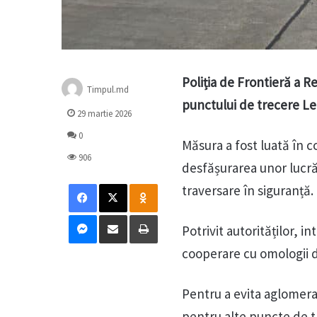
Poliția de Frontieră a R
Timpul.md
punctului de trecere Leo
29 martie 2026
0
Măsura a fost luată în c
906
desfășurarea unor lucră
Facebook
X
Odnoklassniki
traversare în siguranță.
Messenger
Distribuie prin mail
Tipărește
Potrivit autorităților, i
cooperare cu omologii di
Pentru a evita aglomeraț
pentru alte puncte de t