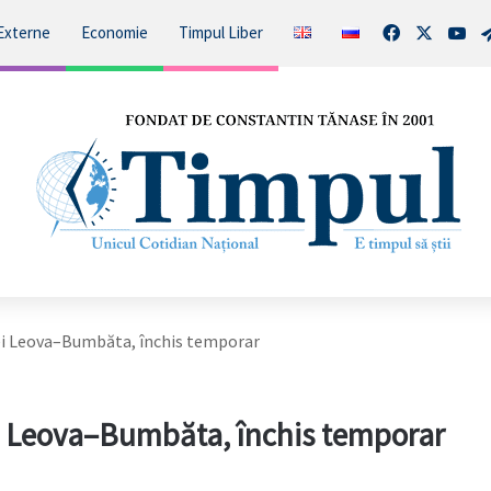
Facebook
X
You
Externe
Economie
Timpul Liber
rei Leova–Bumbăta, închis temporar
ei Leova–Bumbăta, închis temporar