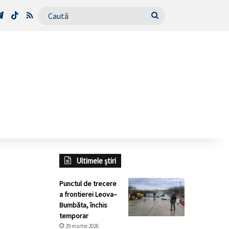
Tube
Telegram
TikTok
RSS
Caută
Ultimele știri
Punctul de trecere
a frontierei Leova–
Bumbăta, închis
temporar
29 martie 2026