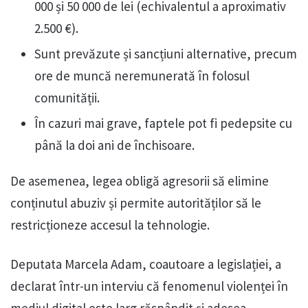
000 și 50 000 de lei (echivalentul a aproximativ
2.500 €).
Sunt prevăzute și sancțiuni alternative, precum
ore de muncă neremunerată în folosul
comunității.
În cazuri mai grave, faptele pot fi pedepsite cu
până la doi ani de închisoare.
De asemenea, legea obligă agresorii să elimine
conținutul abuziv și permite autorităților să le
restricționeze accesul la tehnologie.
Deputata Marcela Adam, coautoare a legislației, a
declarat într-un interviu că fenomenul violenței în
mediul digital este larg răspândit și adesea