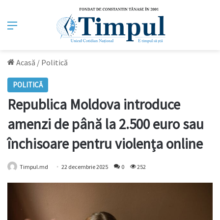
Meniu
Acasă
/
Politică
POLITICĂ
Republica Moldova introduce
amenzi de până la 2.500 euro sau
închisoare pentru violența online
Timpul.md
22 decembrie 2025
0
252