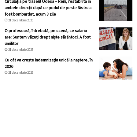
Circulația pe traseul Odesa – Reni, restabilită în
ambele direcții după ce podul de peste Nistru a
fost bombardat, acum 3 zile
21 decembrie 2025
O profesoară, întrebată, pe scenă, ce salariu
are: Suntem văzuți drept niște sărăntoci. A fost
umilitor
21 decembrie 2025
Cu cât va crește indemnizația unică la naștere, în
2026
21 decembrie 2025