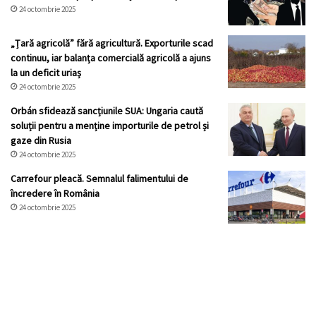
24 octombrie 2025
„Țară agricolă” fără agricultură. Exporturile scad
continuu, iar balanța comercială agricolă a ajuns
la un deficit uriaș
24 octombrie 2025
Orbán sfidează sancțiunile SUA: Ungaria caută
soluții pentru a menține importurile de petrol și
gaze din Rusia
24 octombrie 2025
Carrefour pleacă. Semnalul falimentului de
încredere în România
24 octombrie 2025