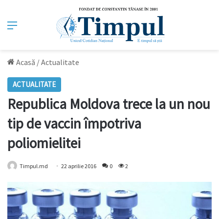
Meniu
Acasă
/
Actualitate
ACTUALITATE
Republica Moldova trece la un nou
tip de vaccin împotriva
poliomielitei
Timpul.md
22 aprilie 2016
0
2