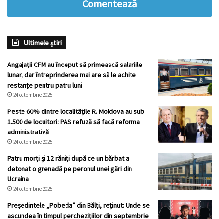
Comentează
Ultimele știri
Angajații CFM au început să primească salariile
lunar, dar întreprinderea mai are să le achite
restanțe pentru patru luni
24 octombrie 2025
Peste 60% dintre localitățile R. Moldova au sub
1.500 de locuitori: PAS refuză să facă reforma
administrativă
24 octombrie 2025
Patru morţi şi 12 răniţi după ce un bărbat a
detonat o grenadă pe peronul unei gări din
Ucraina
24 octombrie 2025
Președintele „Pobeda” din Bălți, reținut: Unde se
ascundea în timpul perchezițiilor din septembrie