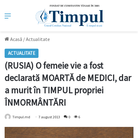
Meniu
Acasă
/
Actualitate
ACTUALITATE
(RUSIA) O femeie vie a fost
declarată MOARTĂ de MEDICI, dar
a murit în TIMPUL propriei
ÎNMORMÂNTĂRI
Timpul.md
7 august 2013
0
6