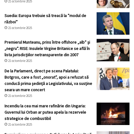
21 octombrie 2025
Suedia: Europa trebuie să treacă la ”modul de
război”
21 octombrie 2025
Premierul Munteanu, prins între offshore „alb” și
„negru”. RISE: Insulele Virgine Britanice se află în
lista jurisdicțiilor netransparente din 2007
21 octombrie 2025
De la Parlament, direct pe scena Palatului:
Botgros, care a fost „onorat”, apoi a refuzat să
conducă prima ședință a Legislativului, va susține
seara un mare concert
21 octombrie 2025
Incendiu la cea mai mare rafinărie din Ungaria:
Guvernul lui Orban ar putea apela la rezervele
strategice de combustibil
21 octombrie 2025