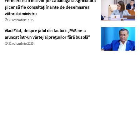
Fermierii nu o mai vor pe Catlabuga la Agricultură
și cer să fie consultați înainte de desemnarea
viitorului ministru
21 octombrie 2025
Vlad Filat, despre jaful din facturi: „PAS ne-a
aruncat într-un vârtej al prețurilor fără busolă”
21 octombrie 2025