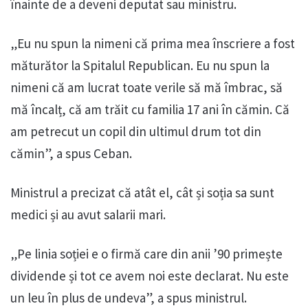
înainte de a deveni deputat sau ministru.
„Eu nu spun la nimeni că prima mea înscriere a fost
măturător la Spitalul Republican. Eu nu spun la
nimeni că am lucrat toate verile să mă îmbrac, să
mă încalț, că am trăit cu familia 17 ani în cămin. Că
am petrecut un copil din ultimul drum tot din
cămin”, a spus Ceban.
Ministrul a precizat că atât el, cât și soția sa sunt
medici și au avut salarii mari.
„Pe linia soției e o firmă care din anii ’90 primește
dividende și tot ce avem noi este declarat. Nu este
un leu în plus de undeva”, a spus ministrul.