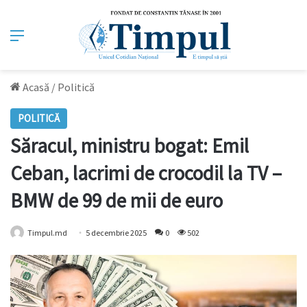
Meniu
Acasă
/
Politică
POLITICĂ
Săracul, ministru bogat: Emil
Ceban, lacrimi de crocodil la TV –
BMW de 99 de mii de euro
Timpul.md
5 decembrie 2025
0
502