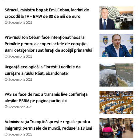
Săracul, ministru bogat: Emil Ceban, lacrimi de
crocodil la TV – BMW de 99 de mii de euro
5 decembrie 2025
Pro-rusul Ion Ceban face intenționat haos la
Primărie pentru a acoperi actele de corupție.
Banii cetățenilor sunt furați de acoliții primarului
5 decembrie 2025
Urgență ecologică la Florești: Lucrările de
curățare a râului Răut, abandonate
5 decembrie 2025
PAS se face de râs: a transmis live conferința
aleșilor PSRM pe pagina partidului
5 decembrie 2025
Administrația Trump înăsprește regulile pentru
imigranți: permisele de muncă, reduse la 18 luni
5 decembrie 2025