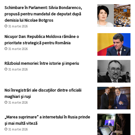
Schimbare în Parlament: Silvia Bondarenco,
propusă pentru mandatul de deputat după
demisia lui Nicolae Botgros
31 martie 2026
Nicușor Dan: Republica Moldova rămâne o
prioritate strategică pentru România
31 martie 2026
Războiul memoriei: între istorie și imperiu
31 martie 2026
Noi înregistrări ale discuțiilor dintre oficialii
maghiari și ruși
31 martie 2026
„Marea suprimare” a internetului în Rusia prinde
și mai multă viteză
31 martie 2026