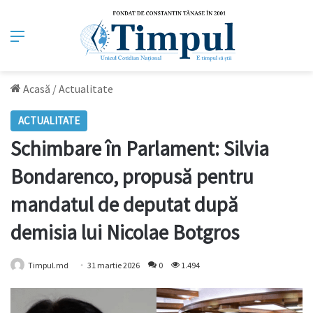
Meniu
Acasă
/
Actualitate
ACTUALITATE
Schimbare în Parlament: Silvia
Bondarenco, propusă pentru
mandatul de deputat după
demisia lui Nicolae Botgros
Timpul.md
31 martie 2026
0
1.494