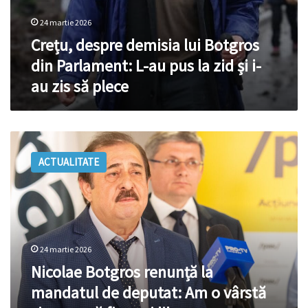
au
zis
24 martie 2026
să
Crețu, despre demisia lui Botgros
plece
din Parlament: L-au pus la zid și i-
au zis să plece
Nicolae
Botgros
ACTUALITATE
renunță
la
mandatul
de
deputat:
Am
24 martie 2026
o
vârstă
Nicolae Botgros renunță la
și
mandatul de deputat: Am o vârstă
vreau