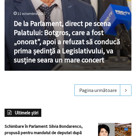
fost
„onorat”,
apoi
21 octombrie 2025
a
De la Parlament, direct pe scena
refuzat
Palatului: Botgros, care a fost
să
conducă
„onorat”, apoi a refuzat să conducă
prima
prima ședință a Legislativului, va
ședință
a
susține seara un mare concert
Legislativului,
va
susține
seara
un
Pagina următoare
mare
concert
Ultimele știri
Schimbare în Parlament: Silvia Bondarenco,
propusă pentru mandatul de deputat după