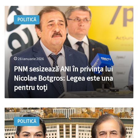
PNM
sesizează
POLITICĂ
ANI
în
privința
lui
Nicolae
Botgros:
26 ianuarie 2026
Legea
este
PNM sesizează ANI în privința lui
una
Nicolae Botgros: Legea este una
pentru
pentru toți
toți
Fotolii
în
POLITICĂ
pericol?
Situația
în