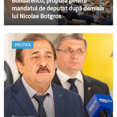
Bondarenco, propusă pentru
după
mandatul de deputat după demisia
demisia
lui Nicolae Botgros
lui
Nicolae
Botgros
Botgros,
despre
POLITICĂ
plecarea
din
Parlament:
Decizia
a
fost
a
mea
personală