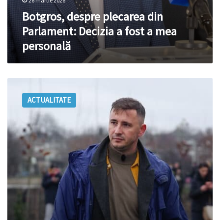
26 martie 2026
Botgros, despre plecarea din
Parlament: Decizia a fost a mea
personală
Crețu,
despre
ACTUALITATE
demisia
lui
Botgros
din
Parlament:
L-
au
pus
la
zid
și
i-