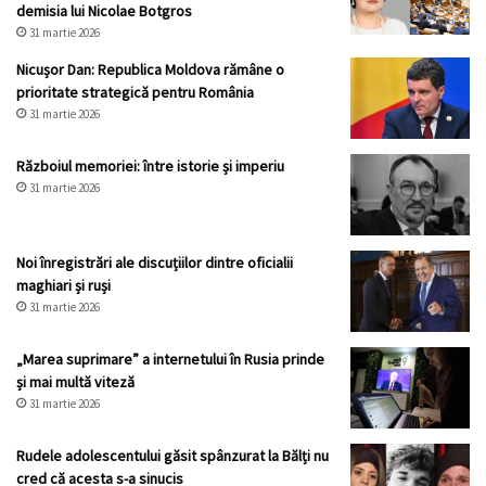
demisia lui Nicolae Botgros
31 martie 2026
Nicușor Dan: Republica Moldova rămâne o
prioritate strategică pentru România
31 martie 2026
Războiul memoriei: între istorie și imperiu
31 martie 2026
Noi înregistrări ale discuțiilor dintre oficialii
maghiari și ruși
31 martie 2026
„Marea suprimare” a internetului în Rusia prinde
și mai multă viteză
31 martie 2026
Rudele adolescentului găsit spânzurat la Bălți nu
cred că acesta s-a sinucis