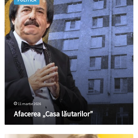
lăutarilor”
11 martie 2026
Afacerea „Casa lăutarilor”
Nicolae