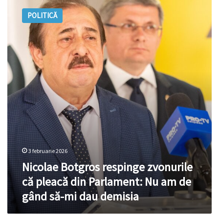
Botgros
POLITICĂ
respinge
zvonurile
că
pleacă
din
Parlament:
Nu
am
de
gând
să-
mi
dau
demisia
3 februarie 2026
Nicolae Botgros respinge zvonurile
că pleacă din Parlament: Nu am de
gând să-mi dau demisia