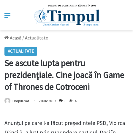
Meniu
Acasă
/
Actualitate
ACTUALITATE
Se ascute lupta pentru
prezidenţiale. Cine joacă în Game
of Thrones de Cotroceni
Timpul.md
12 iulie 2019
0
14
Anunţul pe care l-a făcut preşedintele PSD, Vioirca
Dăncilă, a luat prin suprindere partidul. Deşi în