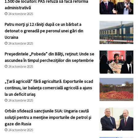
1.500 de locuitori: PAS refuză să facă reforma
administrativă
24 octombrie 2025
Patru morţi şi 12 răniţi după ce un bărbat a
detonat o grenadă pe peronul unei gări din
Ucraina
24 octombrie 2025
Președintele „Pobeda” din Bălți, reținut: Unde se
ascundea în timpul perchezițiilor din septembrie
24 octombrie 2025
„Țară agricolă” fără agricultură. Exporturile scad
continuu, iar balanța comercială agricolă a ajuns
la un deficit uriaș
24 octombrie 2025
Orbán sfidează sancțiunile SUA: Ungaria caută
soluții pentru a menține importurile de petrol și
gaze din Rusia
24 octombrie 2025