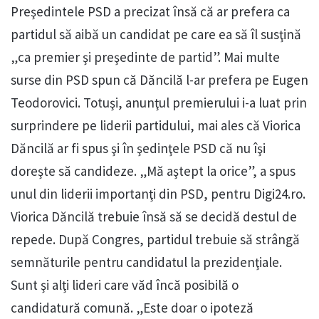
Preşedintele PSD a precizat însă că ar prefera ca
partidul să aibă un candidat pe care ea să îl susţină
„ca premier şi preşedinte de partid”. Mai multe
surse din PSD spun că Dăncilă l-ar prefera pe Eugen
Teodorovici. Totuşi, anunţul premierului i-a luat prin
surprindere pe liderii partidului, mai ales că Viorica
Dăncilă ar fi spus şi în şedinţele PSD că nu îşi
doreşte să candideze. „Mă aştept la orice”, a spus
unul din liderii importanţi din PSD, pentru Digi24.ro.
Viorica Dăncilă trebuie însă să se decidă destul de
repede. După Congres, partidul trebuie să strângă
semnăturile pentru candidatul la prezidenţiale.
Sunt şi alţi lideri care văd încă posibilă o
candidatură comună. „Este doar o ipoteză