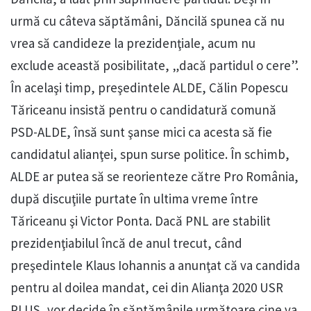
urmă cu câteva săptămâni, Dăncilă spunea că nu
vrea să candideze la prezidenţiale, acum nu
exclude această posibilitate, „dacă partidul o cere”.
În acelaşi timp, preşedintele ALDE, Călin Popescu
Tăriceanu insistă pentru o candidatură comună
PSD-ALDE, însă sunt şanse mici ca acesta să fie
candidatul alianţei, spun surse politice. În schimb,
ALDE ar putea să se reorienteze către Pro România,
după discuţiile purtate în ultima vreme între
Tăriceanu şi Victor Ponta. Dacă PNL are stabilit
prezidenţiabilul încă de anul trecut, când
preşedintele Klaus Iohannis a anunţat că va candida
pentru al doilea mandat, cei din Alianţa 2020 USR
PLUS, vor decide în săptămânile următoare cine va