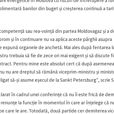
re energetice în Moldova cu riscuri de întrerupere a fur
limentară banilor din buget și creșterea continuă a tari
ncompetență sau rea-voință din partea Moldovagaz și a 
rom și în continuare nu va aplica aceste pârghii asupra
e expună organele de anchetă. Mai ales după fentarea l
stru trebuia să fie de zece ori mai exigent și să discute f
ontract. Pentru mine este absolut cert că după asemene
u nu are dreptul să rămână viceprim-ministru și minist
bligat să-și asume eșecul de la Sankt Petersburg", scrie S
clarat în cadrul unei conferințe că nu îi este frică de dem
 renunțe la funcție în momentul în care ar înțelege că n
 pe care le are. Totodată, două partide cer demiterea vi