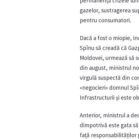
permanență crizele luna
gazelor, sustragerea sup
pentru consumatori.
Dacă a fost o miopie, i
Spînu să creadă că Gazp
Moldovei, urmează să s
din august, ministrul no
virgulă suspectă din c
«negocieri» domnul Spîn
Infrastructurii și este o
Anterior, ministrul a de
dimpotrivă este gata să
față responsabilităților