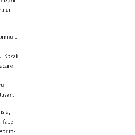
nizării
fului
domnului
ui Kozak
iecare
a
rul
lusari.
isie,
u face
ceprim-