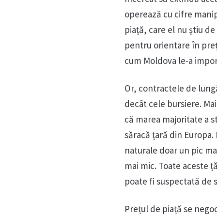
operează cu cifre manip
piață, care el nu știu de
pentru orientare în preț
cum Moldova le-a import
Or, contractele de lung
decât cele bursiere. Mai
că marea majoritate a 
săracă țară din Europa. 
naturale doar un pic ma
mai mic. Toate aceste ță
poate fi suspectată de 
Prețul de piață se negoc