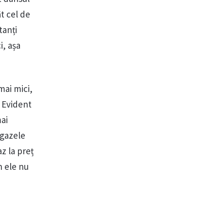
t cel de
tanți
i, așa
mai mici,
. Evident
ai
 gazele
z la preț
n ele nu