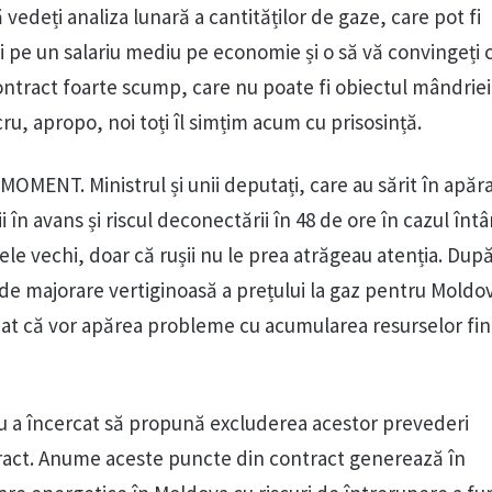
 vedeți analiza lunară a cantităților de gaze, care pot fi
ri pe un salariu mediu pe economie și o să vă convingeți 
ntract foarte scump, care nu poate fi obiectul mândrie
u, apropo, noi toți îl simțim acum cu prisosință.
MENT. Ministrul și unii deputați, care au sărit în apăra
ii în avans și riscul deconectării în 48 de ore în cazul întâr
tele vechi, doar că rușii nu le prea atrăgeau atenția. După
de majorare vertiginoasă a prețului la gaz pentru Moldo
ipat că vor apărea probleme cu acumularea resurselor fi
nu a încercat să propună excluderea acestor prevederi
tract. Anume aceste puncte din contract generează în