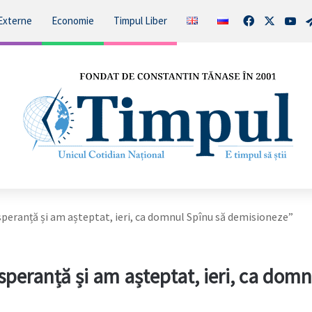
Facebook
X
You
Externe
Economie
Timpul Liber
speranță și am așteptat, ieri, ca domnul Spînu să demisioneze”
speranță și am așteptat, ieri, ca domn