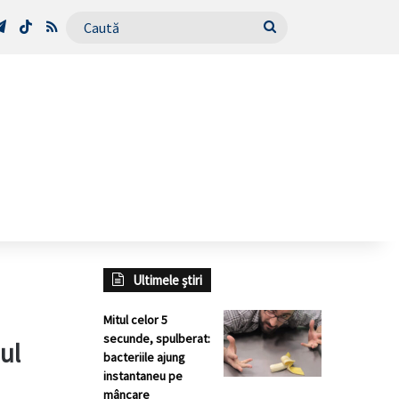
Tube
Telegram
TikTok
RSS
Caută
Ultimele știri
Mitul celor 5
secunde, spulberat:
ul
bacteriile ajung
instantaneu pe
mâncare