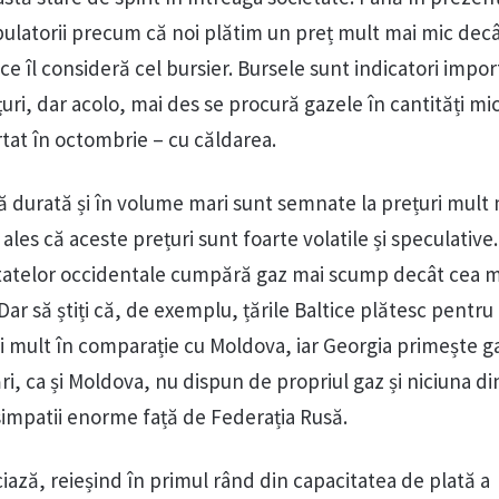
ulatorii precum că noi plătim un preț mult mai mic decâ
 ce îl consideră cel bursier. Bursele sunt indicatori impor
uri, dar acolo, mai des se procură gazele în cantități mic
at în octombrie – cu căldarea.
ă durată și în volume mari sunt semnate la prețuri mult 
 ales că aceste prețuri sunt foarte volatile și speculative
statelor occidentale cumpără gaz mai scump decât cea m
Dar să știți că, de exemplu, țările Baltice plătesc pentru
i mult în comparație cu Moldova, iar Georgia primește ga
ri, ca și Moldova, nu dispun de propriul gaz și niciuna di
simpatii enorme față de Federația Rusă.
iază, reieșind în primul rând din capacitatea de plată a