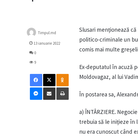
Slusari menționează că 
Timpul.md
politico-criminale un bun
13 ianuarie 2022
comis mai multe greșeli
0
9
Ex-deputatul în acuză p
Facebook
X
Odnoklassniki
Moldovagaz, al lui Vadim
Messenger
Distribuie prin mail
Tipărește
În postarea sa, Alexandr
a) ÎNTÂRZIERE. Negocier
trebuia să le inițieze în
nu era cunoscut când ex