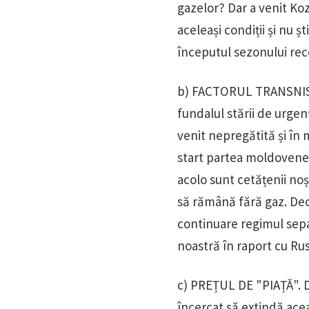
gazelor? Dar a venit Koza
aceleași condiții și nu 
începutul sezonului rece
b) FACTORUL TRANSNISTR
fundalul stării de urge
venit nepregătită și în 
start partea moldovenea
acolo sunt cetățenii noș
să rămână fără gaz. Dec
continuare regimul sepa
noastră în raport cu Ru
c) PREȚUL DE "PIAȚĂ". Do
încercat să extindă acea