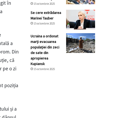
git în
15 octombrie 2025
la
Se cere extrădarea
Marinei Tauber
15 octombrie 2025
e
Ucraina a ordonat
marți evacuarea
tală a
populației din zeci
zprom. Din
de sate din
apropierea
ție, că
Kupiansk
r pe o zi
15 octombrie 2025
t poziția
ului și a
t dânsul