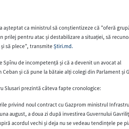
a așteptat ca ministrul să conștientizeze că "oferă grupă
 prilej pentru atac și destabilizare a situației, să recun
 și să plece", transmite
Știri.md.
e Spînu de incompetență și că a devenit un avocat al
 Ceban și că pune la bătaie alți colegi din Parlament și 
u Slusari prezintă câteva fapte cronologice:
ile privind noul contract cu Gazprom ministrul Infrastru
 luna august, a doua zi după investirea Guvernului Gavrili
piră acordul vechi și deja nu se vedeau tendințele pe pi