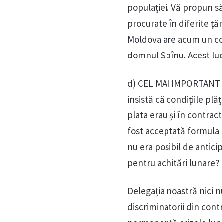
populației. Vă propun să
procurate în diferite ță
Moldova are acum un co
domnul Spînu. Acest lucr
d) CEL MAI IMPORTANT MO
insistă că condițiile plăț
plata erau și în contrac
fost acceptată formula 
nu era posibil de antic
pentru achitări lunare?
Delegația noastră nici 
discriminatorii din con