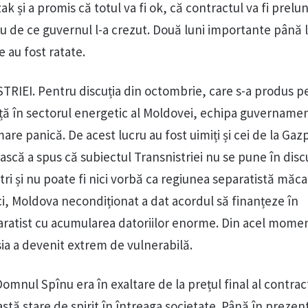
k și a promis că totul va fi ok, că contractul va fi prelun
știu de ce guvernul l-a crezut. Două luni importante până 
 au fost ratate.
IEI. Pentru discuția din octombrie, care s-a produs p
nță în sectorul energetic al Moldovei, echipa guvernamen
mare panică. De acest lucru au fost uimiți și cei de la Ga
scă a spus că subiectul Transnistriei nu se pune în discu
tri și nu poate fi nici vorbă ca regiunea separatistă măca
i, Moldova necondiționat a dat acordul să finanțeze în
ratist cu acumularea datoriilor enorme. Din acel momen
sia a devenit extrem de vulnerabilă.
mnul Spînu era în exaltare de la prețul final al contract
stă stare de spirit în întreaga societate. Până în prezen