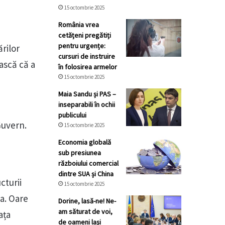
15 octombrie 2025
România vrea
cetățeni pregătiți
pentru urgențe:
rilor
cursuri de instruire
oască că a
în folosirea armelor
15 octombrie 2025
Maia Sandu și PAS –
inseparabili în ochii
publicului
Guvern.
15 octombrie 2025
Economia globală
sub presiunea
războiului comercial
dintre SUA și China
cturii
15 octombrie 2025
ța. Oare
Dorine, lasă-ne! Ne-
am săturat de voi,
ața
de oameni lași