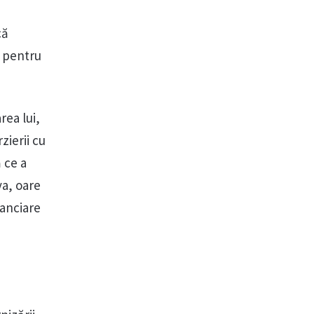
că
i pentru
rea lui,
zierii cu
 ce a
va, oare
nanciare