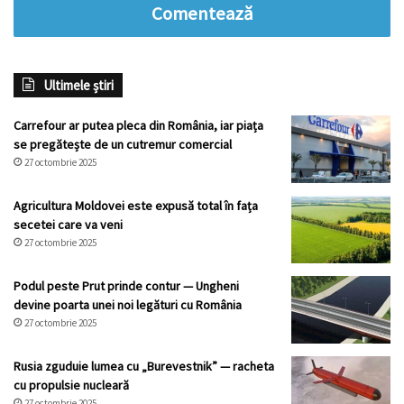
Comentează
Ultimele știri
Carrefour ar putea pleca din România, iar piața
se pregătește de un cutremur comercial
27 octombrie 2025
Agricultura Moldovei este expusă total în fața
secetei care va veni
27 octombrie 2025
Podul peste Prut prinde contur — Ungheni
devine poarta unei noi legături cu România
27 octombrie 2025
Rusia zguduie lumea cu „Burevestnik” — racheta
cu propulsie nucleară
27 octombrie 2025