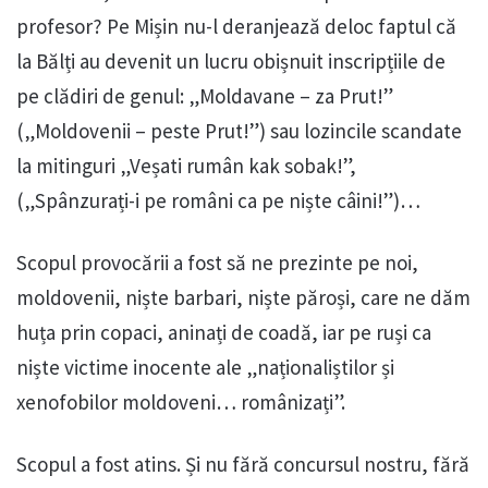
profesor? Pe Mișin nu-l deranjează deloc faptul că
la Bălți au devenit un lucru obișnuit inscripțiile de
pe clădiri de genul: „Moldavane – za Prut!”
(„Moldovenii – peste Prut!”) sau lozincile scandate
la mitinguri „Veșati rumân kak sobak!”,
(„Spânzurați-i pe români ca pe niște câini!”)…
Scopul provocării a fost să ne prezinte pe noi,
moldovenii, niște barbari, niște păroși, care ne dăm
huța prin copaci, aninați de coadă, iar pe ruși ca
niște victime inocente ale „naționaliștilor și
xenofobilor moldoveni… românizați”.
Scopul a fost atins. Și nu fără concursul nostru, fără