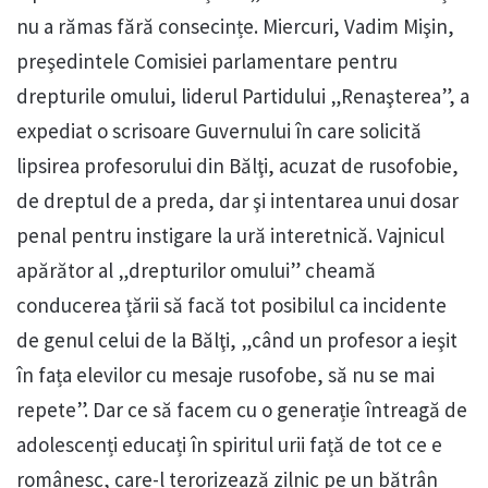
nu a rămas fără consecințe. Miercuri, Vadim Mişin,
preşedintele Comisiei parlamentare pentru
drepturile omului, liderul Partidului „Renaşterea”, a
expediat o scrisoare Guvernului în care solicită
lipsirea profesorului din Bălţi, acuzat de rusofobie,
de dreptul de a preda, dar şi intentarea unui dosar
penal pentru instigare la ură interetnică. Vajnicul
apărător al „drepturilor omului” cheamă
conducerea ţării să facă tot posibilul ca incidente
de genul celui de la Bălţi, „când un profesor a ieşit
în fața elevilor cu mesaje rusofobe, să nu se mai
repete”. Dar ce să facem cu o generație întreagă de
adolescenți educați în spiritul urii față de tot ce e
românesc, care-l terorizează zilnic pe un bătrân