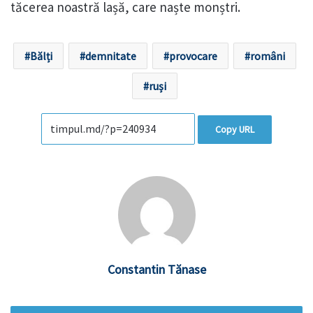
tăcerea noastră lașă, care naște monștri.
Bălți
demnitate
provocare
români
ruși
Copy URL
Constantin Tănase