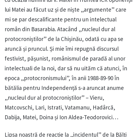
lui Matei au făcut uz și de niște „argumente” care
mi se par descalificante pentru un intelectual
român din Basarabia. Atacând „nucleul dur al
protocroniștilor” de la Chișinău, odată cu apa se
aruncă și pruncul. Și mie îmi repugnă discursul
festivist, pășunist, românismul de paradă al unor
intelectuali de la noi, dar să nu uităm că atunci, în
epoca „protocronismului”, în anii 1988-89-90 în
bătălia pentru Independență s-a aruncat anume
„nucleul dur al protocroniștilor” – Vieru,
Matcovschi, Lari, Istrati, Vatamanu, Hadârcă,
Dabija, Matei, Doina și Ion Aldea-Teodorovici…
Lipsa noastră de reacție la „incidentul” de la Bălți