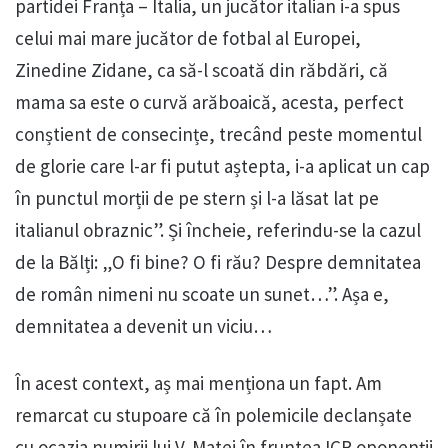
partidei Franța – Italia, un jucător italian i-a spus
celui mai mare jucător de fotbal al Europei,
Zinedine Zidane, ca să-l scoată din răbdări, că
mama sa este o curvă arăboaică, acesta, perfect
conștient de consecințe, trecând peste momentul
de glorie care l-ar fi putut aștepta, i-a aplicat un cap
în punctul morții de pe stern și l-a lăsat lat pe
italianul obraznic”. Și încheie, referindu-se la cazul
de la Bălți: „O fi bine? O fi rău? Despre demnitatea
de român nimeni nu scoate un sunet…”. Așa e,
demnitatea a devenit un viciu…
În acest context, aș mai menționa un fapt. Am
remarcat cu stupoare că în polemicile declanșate
cu ocazia numirii lui V. Matei în fruntea ICR oponenții