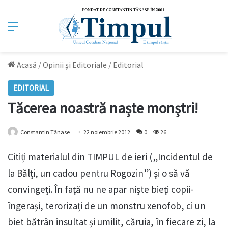
Meniu
Acasă
/
Opinii și Editoriale
/
Editorial
EDITORIAL
Tăcerea noastră naște monștri!
Constantin Tănase
22 noiembrie 2012
0
26
Citiți materialul din TIMPUL de ieri („Incidentul de
la Bălți, un cadou pentru Rogozin”) și o să vă
convingeți. În față nu ne apar niște bieți copii-
îngerași, terorizați de un monstru xenofob, ci un
biet bătrân insultat și umilit, căruia, în fiecare zi, la