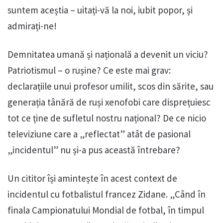
suntem aceștia – uitați-vă la noi, iubit popor, și
admirați-ne!
Demnitatea umană și națională a devenit un viciu?
Patriotismul – o rușine? Ce este mai grav:
declarațiile unui profesor umilit, scos din sărite, sau
generația tânără de ruși xenofobi care disprețuiesc
tot ce ține de sufletul nostru național? De ce nicio
televiziune care a „reflectat” atât de pasional
„incidentul” nu și-a pus această întrebare?
Un cititor își amintește în acest context de
incidentul cu fotbalistul francez Zidane. „Când în
finala Campionatului Mondial de fotbal, în timpul