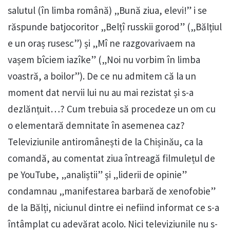
salutul (în limba română) „Bună ziua, elevi!” i se
răspunde batjocoritor „Belțî russkii gorod” („Bălțiul
e un oraș rusesc”) și „Mî ne razgovarivaem na
vașem bîciem iazîke” („Noi nu vorbim în limba
voastră, a boilor”). De ce nu admitem că la un
moment dat nervii lui nu au mai rezistat și s-a
dezlănțuit…? Cum trebuia să procedeze un om cu
o elementară demnitate în asemenea caz?
Televiziunile antiromânești de la Chișinău, ca la
comandă, au comentat ziua întreagă filmulețul de
pe YouTube, „analiștii” și „liderii de opinie”
condamnau „manifestarea barbară de xenofobie”
de la Bălți, niciunul dintre ei nefiind informat ce s-a
întâmplat cu adevărat acolo. Nici televiziunile nu s-