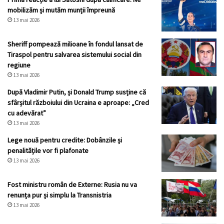
mobilizăm și mutăm munții împreună
13 mai 2026
Sheriff pompează milioane în fondul lansat de
Tiraspol pentru salvarea sistemului social din
regiune
13 mai 2026
După Vladimir Putin, și Donald Trump susține că
sfârșitul războiului din Ucraina e aproape: „Cred
cu adevărat”
13 mai 2026
Lege nouă pentru credite: Dobânzile și
penalitățile vor fi plafonate
13 mai 2026
Fost ministru român de Externe: Rusia nu va
renunța pur și simplu la Transnistria
13 mai 2026