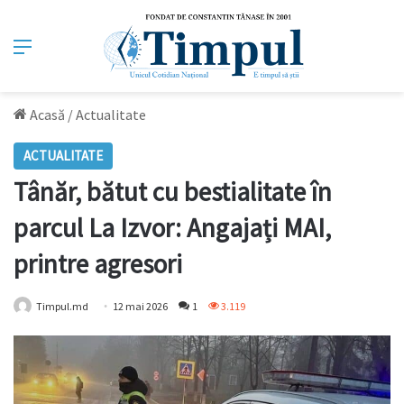
Meniu
Acasă
/
Actualitate
ACTUALITATE
Tânăr, bătut cu bestialitate în
parcul La Izvor: Angajați MAI,
printre agresori
Timpul.md
12 mai 2026
1
3.119