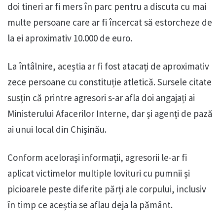
doi tineri ar fi mers în parc pentru a discuta cu mai
multe persoane care ar fi încercat să estorcheze de
la ei aproximativ 10.000 de euro.
La întâlnire, aceștia ar fi fost atacați de aproximativ
zece persoane cu constituție atletică. Sursele citate
susțin că printre agresori s-ar afla doi angajați ai
Ministerului Afacerilor Interne, dar și agenți de pază
ai unui local din Chișinău.
Conform acelorași informații, agresorii le-ar fi
aplicat victimelor multiple lovituri cu pumnii și
picioarele peste diferite părți ale corpului, inclusiv
în timp ce aceștia se aflau deja la pământ.