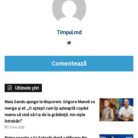
Timpul.md
Website
Comentează
Ultimele știri
Maia Sandu ajunge la Nisporeni. Grigore Manoli va
merge și el: „O aștept cum își așteaptă copilul
mama să vină să-l ia de la grădiniță. Am niște
întrebări”
13 mai 2026
Prima reacție a lui Satoshi după calificare: Ne