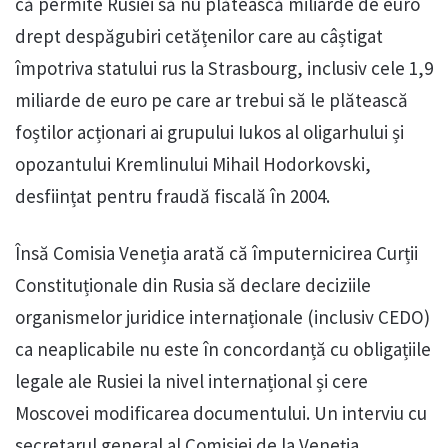
că permite Rusiei să nu plătească miliarde de euro
drept despăgubiri cetățenilor care au câștigat
împotriva statului rus la Strasbourg, inclusiv cele 1,9
miliarde de euro pe care ar trebui să le plătească
foștilor acționari ai grupului Iukos al oligarhului și
opozantului Kremlinului Mihail Hodorkovski,
desființat pentru fraudă fiscală în 2004.
Însă Comisia Veneția arată că împuternicirea Curții
Constituționale din Rusia să declare deciziile
organismelor juridice internaționale (inclusiv CEDO)
ca neaplicabile nu este în concordanță cu obligațiile
legale ale Rusiei la nivel internațional și cere
Moscovei modificarea documentului. Un interviu cu
secretarul general al Comisiei de la Veneția,