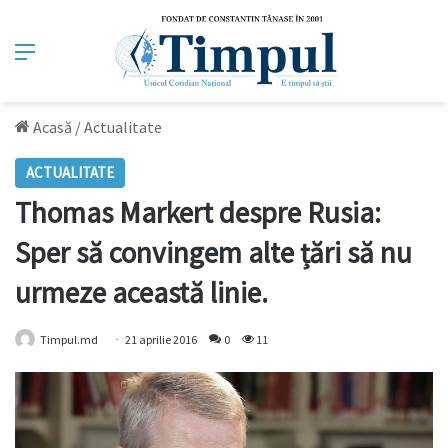
Meniu
Acasă
/
Actualitate
ACTUALITATE
Thomas Markert despre Rusia:
Sper să convingem alte țări să nu
urmeze această linie.
Timpul.md
21 aprilie 2016
0
11