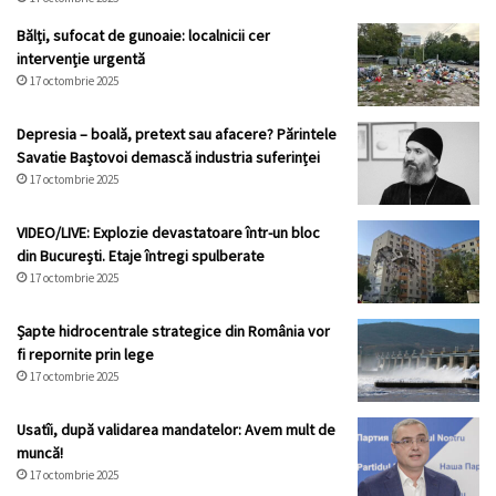
Bălți, sufocat de gunoaie: localnicii cer
intervenție urgentă
17 octombrie 2025
Depresia – boală, pretext sau afacere? Părintele
Savatie Baștovoi demască industria suferinței
17 octombrie 2025
VIDEO/LIVE: Explozie devastatoare într-un bloc
din București. Etaje întregi spulberate
17 octombrie 2025
Șapte hidrocentrale strategice din România vor
fi repornite prin lege
17 octombrie 2025
Usatîi, după validarea mandatelor: Avem mult de
muncă!
17 octombrie 2025