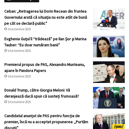
Ceban: „Retragerea lui Dorin Recean din fruntea
Guvernului arată că situația nu este atât de bună
pe cât se declară public”
14 octombrie 2025
Evghenia Guțul îi “trădează” pe Ilan Șor și Marina
Tauber: “Eu doar număram banii”
14 octombrie 2025
Premierul propus de PAS, Alexandru Munteanu,
apare în Pandora Papers
14 octombrie 2025
Donald Trump, către Giorgia Meloni: Vă
deranjează dacă spun că sunteți frumoasă?
14 octombrie 2025
Candidatul anunțat de PAS pentru funcția de
premier, încă nu a acceptat propunerea: „Purtăm
discuții”