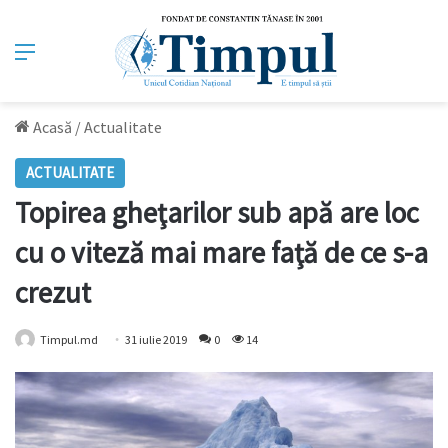
Meniu
Acasă
/
Actualitate
ACTUALITATE
Topirea gheţarilor sub apă are loc
cu o viteză mai mare faţă de ce s-a
crezut
Timpul.md
31 iulie 2019
0
14