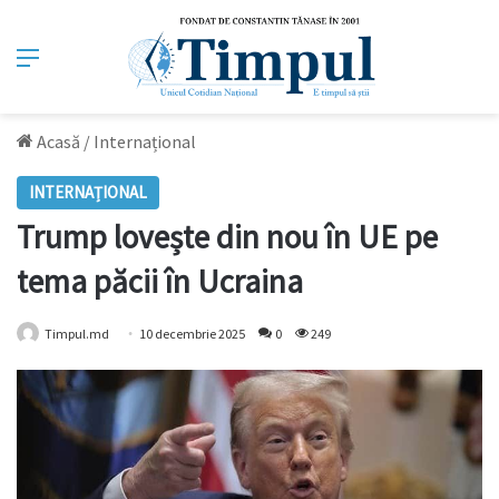
Meniu
Acasă
/
Internațional
INTERNAȚIONAL
Trump lovește din nou în UE pe
tema păcii în Ucraina
Timpul.md
10 decembrie 2025
0
249