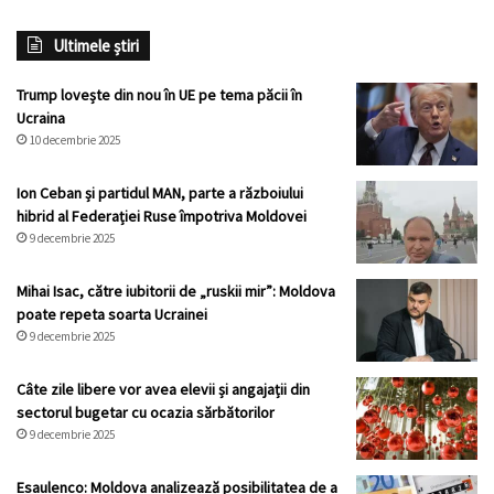
Ultimele știri
Trump lovește din nou în UE pe tema păcii în
Ucraina
10 decembrie 2025
Ion Ceban și partidul MAN, parte a războiului
hibrid al Federației Ruse împotriva Moldovei
9 decembrie 2025
Mihai Isac, către iubitorii de „ruskii mir”: Moldova
poate repeta soarta Ucrainei
9 decembrie 2025
Câte zile libere vor avea elevii și angajații din
sectorul bugetar cu ocazia sărbătorilor
9 decembrie 2025
Esaulenco: Moldova analizează posibilitatea de a