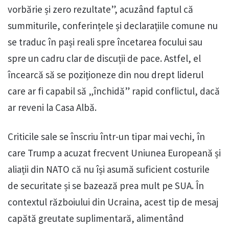
vorbărie și zero rezultate”, acuzând faptul că
summiturile, conferințele și declarațiile comune nu
se traduc în pași reali spre încetarea focului sau
spre un cadru clar de discuții de pace. Astfel, el
încearcă să se poziționeze din nou drept liderul
care ar fi capabil să „închidă” rapid conflictul, dacă
ar reveni la Casa Albă.
Criticile sale se înscriu într-un tipar mai vechi, în
care Trump a acuzat frecvent Uniunea Europeană și
aliații din NATO că nu își asumă suficient costurile
de securitate și se bazează prea mult pe SUA. În
contextul războiului din Ucraina, acest tip de mesaj
capătă greutate suplimentară, alimentând