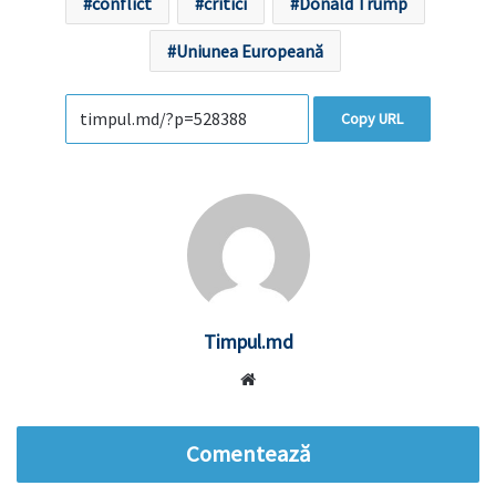
conflict
critici
Donald Trump
Uniunea Europeană
Copy URL
Timpul.md
Website
Comentează