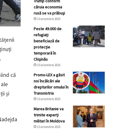
Trump conform
căruia economia
rusă se va prăbuşi
15 octombrie 2025
Peste 49.000 de
refugiați
tățenii
beneficiază de
protecție
inuți
temporară în
.
Chișinău
15 octombrie 2025
iind că
Promo-LEX a găsit
noi încălcări ale
 ale
drepturilor omului în
ii și
Transnistria
15 octombrie 2025
Marea Britanie va
trimite experți
 Nadejda
militari în Moldova
15 octombrie 2025