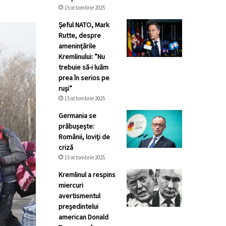
15 octombrie 2025
Șeful NATO, Mark
Rutte, despre
amenințările
Kremlinului: ”Nu
trebuie să-i luăm
prea în serios pe
ruși”
15 octombrie 2025
Germania se
prăbușește:
Românii, loviți de
criză
15 octombrie 2025
Kremlinul a respins
miercuri
avertismentul
preşedintelui
american Donald