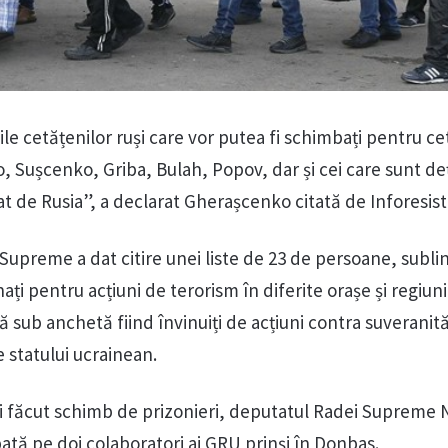
ile cetățenilor ruși care vor putea fi schimbați pentru ce
, Sușcenko, Griba, Bulah, Popov, dar și cei care sunt deț
t de Rusia”, a declarat Gherașcenko citată de Inforesist
Supreme a dat citire unei liste de 23 de persoane, sublin
ți pentru acțiuni de terorism în diferite orașe și regiuni
ă sub anchetă fiind învinuiți de acțiuni contra suveranităț
le statului ucrainean.
ai făcut schimb de prizonieri, deputatul Radei Supreme
tă pe doi colaboratori ai GRU prinși în Donbas.