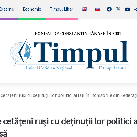
Facebook
X
You
Externe
Economie
Timpul Liber
etățeni ruși cu deținuții lor politici aflați în închisorile din Federa
etățeni ruși cu deținuții lor politici a
usă