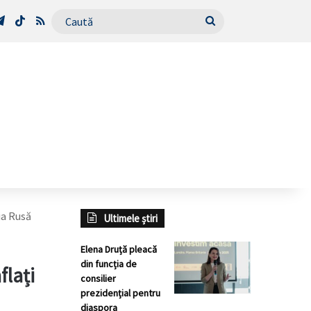
Tube
Telegram
TikTok
RSS
Caută
ția Rusă
Ultimele știri
Elena Druță pleacă
din funcția de
flați
consilier
prezidențial pentru
diaspora