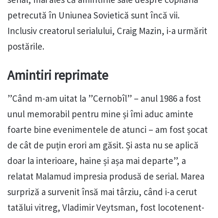
petrecută în Uniunea Sovietică sunt încă vii.
Inclusiv creatorul serialului, Craig Mazin, i-a urmărit
postările.
Amintiri reprimate
”Când m-am uitat la ”Cernobîl” – anul 1986 a fost
unul memorabil pentru mine și îmi aduc aminte
foarte bine evenimentele de atunci – am fost șocat
de cât de puțin erori am găsit. Și asta nu se aplică
doar la interioare, haine și așa mai departe”, a
relatat Malamud impresia produsă de serial. Marea
surpriză a survenit însă mai târziu, când i-a cerut
tatălui vitreg, Vladimir Veytsman, fost locotenent-