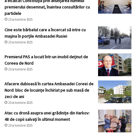
a încălcat Constituția prin anunțarea numelui
premierului desemnat, înaintea consultărilor cu
partidele
23 octombrie 2025
Cine este bărbatul care a încercat să intre cu
mașina în porțile Ambasadei Rusiei
23 octombrie 2025
Premierul PAS a locuit într-un imobil deținut de
Coreea de Nord
23 octombrie 2025
Afacere dubioasă în curtea Ambasadei Coreei de
Nord: bloc de locuințe închiriat pe sub masă de
zeci de ani
23 octombrie 2025
Atac cu dronă asupra unei grădinițe din Harkov:
48 de copii salvați în ultimul moment
23 octombrie 2025