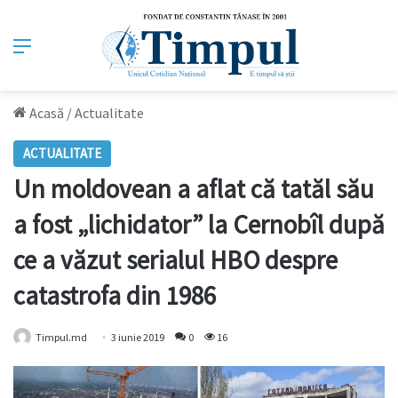
Meniu
Acasă
/
Actualitate
ACTUALITATE
Un moldovean a aflat că tatăl său
a fost „lichidator” la Cernobîl după
ce a văzut serialul HBO despre
catastrofa din 1986
Timpul.md
3 iunie 2019
0
16