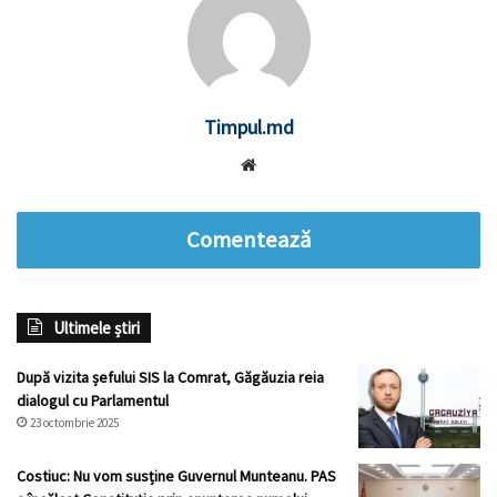
Timpul.md
Website
Comentează
Ultimele știri
După vizita șefului SIS la Comrat, Găgăuzia reia
dialogul cu Parlamentul
23 octombrie 2025
Costiuc: Nu vom susține Guvernul Munteanu. PAS