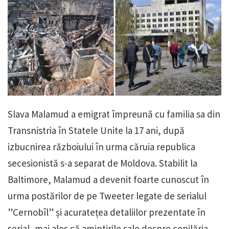
Slava Malamud a emigrat împreună cu familia sa din
Transnistria în Statele Unite la 17 ani, după
izbucnirea războiului în urma căruia republica
secesionistă s-a separat de Moldova. Stabilit la
Baltimore, Malamud a devenit foarte cunoscut în
urma postărilor de pe Tweeter legate de serialul
”Cernobîl” și acuratețea detaliilor prezentate în
serial, mai ales că amintirile sale despre copilăria