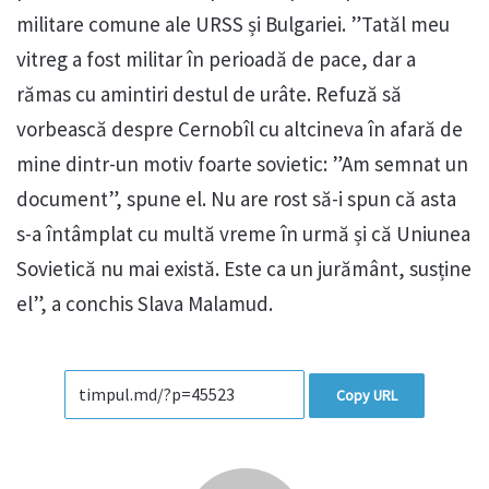
militare comune ale URSS și Bulgariei. ”Tatăl meu
vitreg a fost militar în perioadă de pace, dar a
rămas cu amintiri destul de urâte. Refuză să
vorbească despre Cernobîl cu altcineva în afară de
mine dintr-un motiv foarte sovietic: ”Am semnat un
document”, spune el. Nu are rost să-i spun că asta
s-a întâmplat cu multă vreme în urmă și că Uniunea
Sovietică nu mai există. Este ca un jurământ, susține
el”, a conchis Slava Malamud.
Copy URL