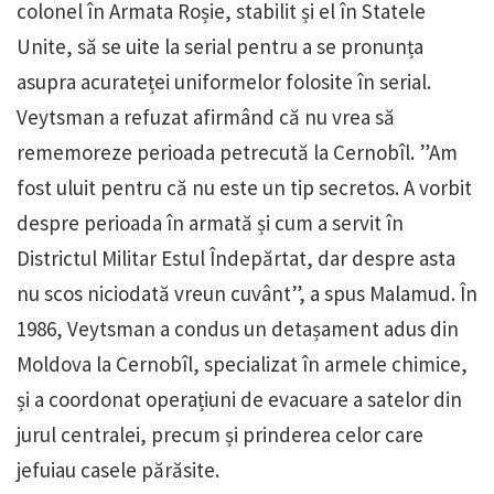
colonel în Armata Roșie, stabilit și el în Statele
Unite, să se uite la serial pentru a se pronunța
asupra acurateței uniformelor folosite în serial.
Veytsman a refuzat afirmând că nu vrea să
rememoreze perioada petrecută la Cernobîl. ”Am
fost uluit pentru că nu este un tip secretos. A vorbit
despre perioada în armată și cum a servit în
Districtul Militar Estul Îndepărtat, dar despre asta
nu scos niciodată vreun cuvânt”, a spus Malamud. În
1986, Veytsman a condus un detașament adus din
Moldova la Cernobîl, specializat în armele chimice,
și a coordonat operațiuni de evacuare a satelor din
jurul centralei, precum și prinderea celor care
jefuiau casele părăsite.