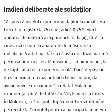
Iradieri deliberate ale soldaților
”A spus că nivelul expunerii soldaților la radiații era
trecut în registre la 25 rem ( adică 0,25 Sievert,
unitatea de măsură a expunerii la radiații), fără ca
cineva să se uite la aparatele de măsurare a
radiațiilor. A aflat mai târziu că asta era doza maximă
permisă pentru acesată misiune și că nimeni nu știa
de fapt cât a fost expunerea reală. Dacă depășeai
doza maximă, nu mai puteai fi trimis înapoi, dar
aveau nevoie de oameni”, a relatat Malamud
experiența trăită de tatăl său. Veytsman s-a întors
în Moldova, la Tiraspol, după două-trei săptămâni
petrecute la Cernobîl pentru a participa la manevre