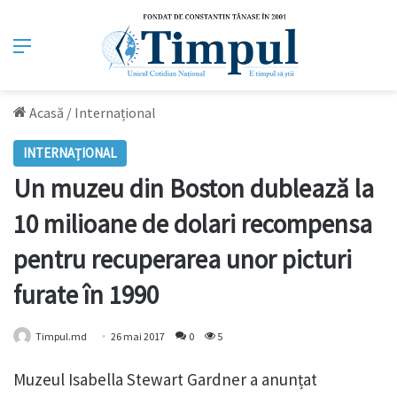
Meniu
Acasă
/
Internațional
INTERNAȚIONAL
Un muzeu din Boston dublează la
10 milioane de dolari recompensa
pentru recuperarea unor picturi
furate în 1990
Timpul.md
26 mai 2017
0
5
Muzeul Isabella Stewart Gardner a anunțat