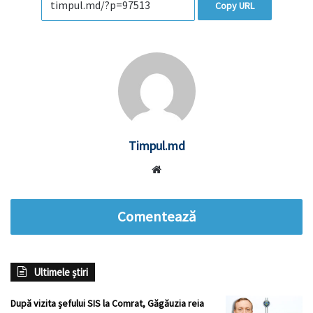
Copy URL
Timpul.md
Website
Comentează
Ultimele știri
După vizita șefului SIS la Comrat, Găgăuzia reia