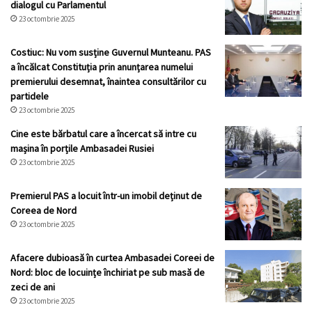
dialogul cu Parlamentul
23 octombrie 2025
Costiuc: Nu vom susține Guvernul Munteanu. PAS
a încălcat Constituția prin anunțarea numelui
premierului desemnat, înaintea consultărilor cu
partidele
23 octombrie 2025
Cine este bărbatul care a încercat să intre cu
mașina în porțile Ambasadei Rusiei
23 octombrie 2025
Premierul PAS a locuit într-un imobil deținut de
Coreea de Nord
23 octombrie 2025
Afacere dubioasă în curtea Ambasadei Coreei de
Nord: bloc de locuințe închiriat pe sub masă de
zeci de ani
23 octombrie 2025