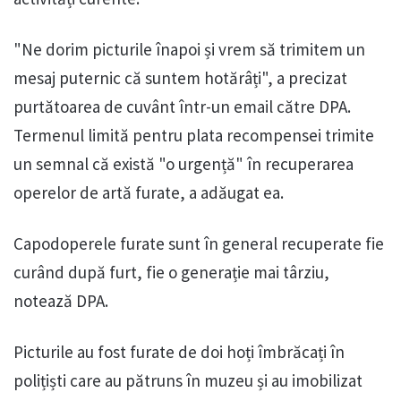
"Ne dorim picturile înapoi și vrem să trimitem un
mesaj puternic că suntem hotărâți", a precizat
purtătoarea de cuvânt într-un email către DPA.
Termenul limită pentru plata recompensei trimite
un semnal că există "o urgență" în recuperarea
operelor de artă furate, a adăugat ea.
Capodoperele furate sunt în general recuperate fie
curând după furt, fie o generație mai târziu,
notează DPA.
Picturile au fost furate de doi hoți îmbrăcați în
polițiști care au pătruns în muzeu și au imobilizat