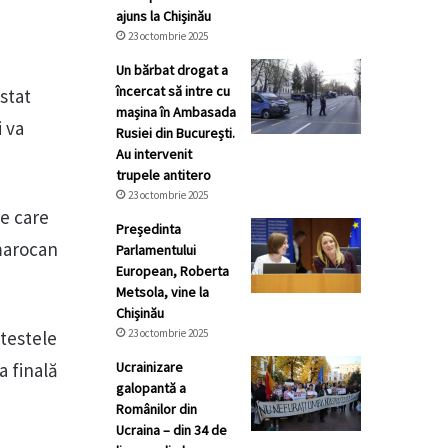
ajuns la Chișinău
23 octombrie 2025
Un bărbat drogat a
încercat să intre cu
estat
mașina în Ambasada
i va
Rusiei din București.
Au intervenit
trupele antitero
23 octombrie 2025
e care
Președinta
 marocan
Parlamentului
European, Roberta
Metsola, vine la
Chișinău
testele
23 octombrie 2025
a finală
Ucrainizare
galopantă a
Românilor din
Ucraina – din 34 de