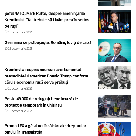
Șeful NATO, Mark Rutte, despre amenințările
Kremlinului: ”Nu trebuie să-i luăm prea în serios
pe ruși”
15 octombrie 2025
Germania se prăbușește: Românii, loviți de criză
15 octombrie 2025
Kremlinul a respins miercuri avertismentul
preşedintelui american Donald Trump conform
căruia economia rusă se va prăbuşi
15 octombrie 2025
Peste 49.000 de refugiați beneficiază de
protecție temporară în Chișinău
15 octombrie 2025
Promo-LEX a găsit noi încălcări ale drepturilor
omului în Transnistria