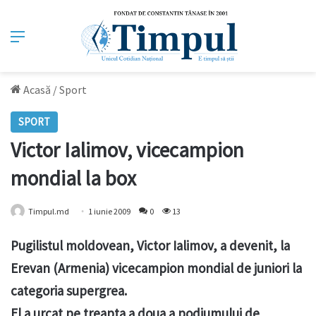
Meniu
Acasă
/
Sport
SPORT
Victor Ialimov, vicecampion
mondial la box
Timpul.md
1 iunie 2009
0
13
Pugilistul moldovean, Victor Ialimov, a devenit, la
Erevan (Armenia) vicecampion mondial de juniori la
categoria supergrea.
El a urcat pe treapta a doua a podiumului de