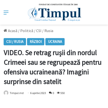
Meniu
Acasă
/
Politică
/
CSI / Rusia
CSI / RUSIA
RĂZBOI
UCRAINA
VIDEO. Se retrag rușii din nordul
Crimeei sau se regrupează pentru
ofensiva ucraineană? Imagini
surprinse din satelit
Timpul.md
6 aprilie 2023
0
550