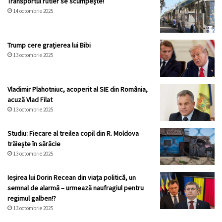
Transportul rutier se scumpește!
14 octombrie 2025
Trump cere grațierea lui Bibi
13 octombrie 2025
Vladimir Plahotniuc, acoperit al SIE din România,
acuză Vlad Filat
13 octombrie 2025
Studiu: Fiecare al treilea copil din R. Moldova
trăiește în sărăcie
13 octombrie 2025
Ieșirea lui Dorin Recean din viața politică, un
semnal de alarmă – urmează naufragiul pentru
regimul galben!?
13 octombrie 2025