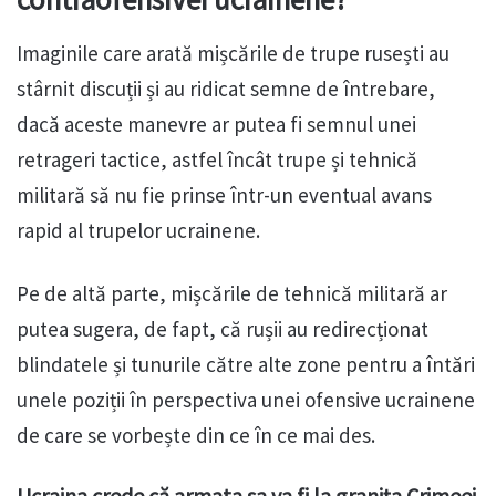
Imaginile care arată mișcările de trupe rusești au
stârnit discuții și au ridicat semne de întrebare,
dacă aceste manevre ar putea fi semnul unei
retrageri tactice, astfel încât trupe și tehnică
militară să nu fie prinse într-un eventual avans
rapid al trupelor ucrainene.
Pe de altă parte, mișcările de tehnică militară ar
putea sugera, de fapt, că rușii au redirecționat
blindatele și tunurile către alte zone pentru a întări
unele poziții în perspectiva unei ofensive ucrainene
de care se vorbește din ce în ce mai des.
Ucraina crede că armata sa va fi la granița Crimeei