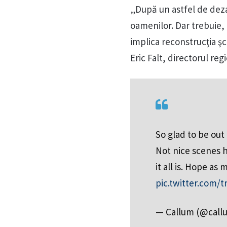
„După un astfel de dezas
oamenilor. Dar trebuie,
implica reconstrucţia şc
Eric Falt, directorul r
So glad to be out 
Not nice scenes h
it all is. Hope a
pic.twitter.com/t
— Callum (@call