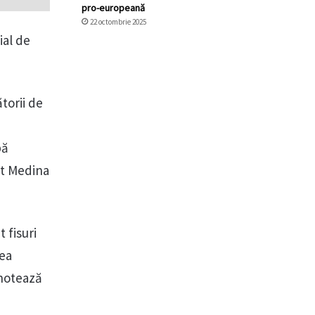
pro-europeană
22 octombrie 2025
ial de
torii de
pă
at Medina
 fisuri
rea
 notează