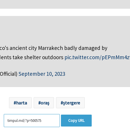
co's ancient city Marrakech badly damaged by
dents take shelter outdoors
pic.twitter.com/pEPmMm4z
ficial)
September 10, 2023
harta
oraș
ștergere
Copy URL