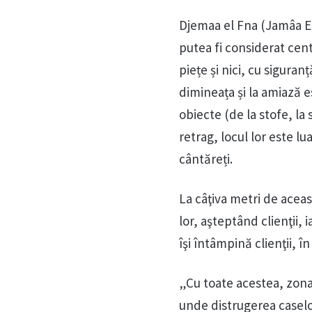
Djemaa el Fna (Jamâa El 
putea fi considerat cent
piețe și nici, cu siguran
dimineața și la amiază es
obiecte (de la stofe, la
retrag, locul lor este l
cântăreți.
La câţiva metri de acea
lor, aşteptând clienţii, 
îşi întâmpină clienţii, în
„Cu toate acestea, zona 
unde distrugerea caselo