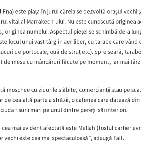
Fna) este piața în jurul căreia se dezvoltă orașul vechi ș
rul vital al Marrakech-ului. Nu este cunoscută originea a
ță, originea numelui. Aspectul pieței se schimbă de-a lungu
te locul unui vast târg în aer liber, cu tarabe care vând 
 sucuri de portocale, ouă de struț etc). Spre seară, tarabe
uat de mese cu mâncăruri făcute pe moment, iar mai târzi
stă moschee cu zidurile slăbite, comercianţii stau pe sc
iar de cealaltă parte a străzii, o cafenea care datează din
 ciuda fisurii mari pe unul dintre pereţii săi interiori.
cea mai evident afectată este Mellah (fostul cartier evr
r vechi este cea mai spectaculoasă”, adaugă Falt.