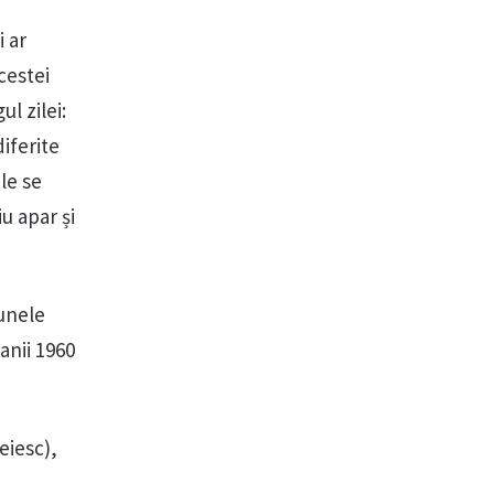
i ar
cestei
l zilei:
diferite
le se
u apar și
aunele
 anii 1960
eiesc),