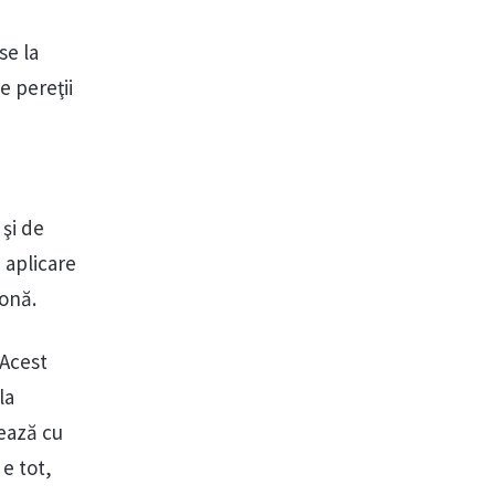
se la
e pereţii
 şi de
 aplicare
zonă.
 Acest
la
tează cu
 e tot,