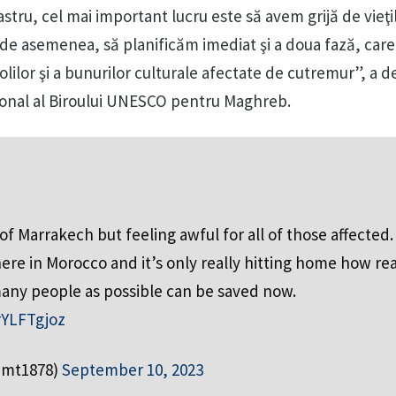
tru, cel mai important lucru este să avem grijă de vieţi
 de asemenea, să planificăm imediat şi a doua fază, care
olilor şi a bunurilor culturale afectate de cutremur”, a d
egional al Biroului UNESCO pentru Maghreb.
of Marrakech but feeling awful for all of those affected.
ere in Morocco and it’s only really hitting home how rea
s many people as possible can be saved now.
rYLFTgjoz
umt1878)
September 10, 2023