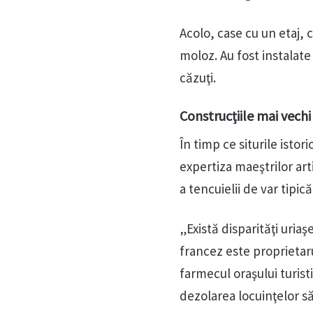
Acolo, case cu un etaj, 
moloz. Au fost instalate
căzuţi.
Construcțiile mai vechi
În timp ce siturile istor
expertiza maeştrilor art
a tencuielii de var tipi
„Există disparităţi uria
francez este proprietarul
farmecul oraşului turist
dezolarea locuinţelor să