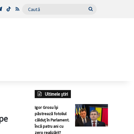
Tube
Telegram
TikTok
RSS
Caută
Ultimele știri
Igor Grosu își
păstrează fotoliul
 pe
călduț în Parlament.
Încă patru ani cu
zero realizări!?