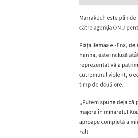
Marrakech este plin de a
către agenţia ONU pentru
Piaţa Jemaa el-Fna, de 
henna, este inclusă atât
reprezentativă a patrimo
cutremurul violent, o e
timp de două ore.
„Putem spune deja că p
majore în minaretul Kou
aproape completă a min
Falt.