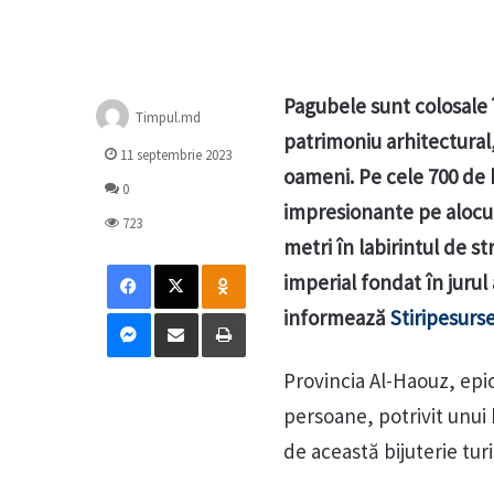
Pagubele sunt colosale î
Timpul.md
patrimoniu arhitectural
11 septembrie 2023
oameni. Pe cele 700 de 
0
impresionante pe alocur
723
metri în labirintul de st
Facebook
X
Odnoklassniki
imperial fondat în jurul
Messenger
Distribuie prin mail
Tipărește
informează
Stiripesurs
Provincia Al-Haouz, epi
persoane, potrivit unui 
de această bijuterie tur