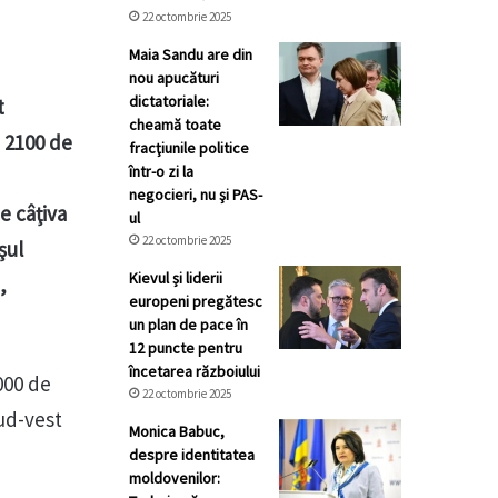
22 octombrie 2025
Maia Sandu are din
nou apucături
dictatoriale:
t
cheamă toate
 2100 de
fracţiunile politice
într-o zi la
negocieri, nu şi PAS-
e câţiva
ul
22 octombrie 2025
şul
Kievul și liderii
,
europeni pregătesc
un plan de pace în
12 puncte pentru
încetarea războiului
000 de
22 octombrie 2025
sud-vest
Monica Babuc,
despre identitatea
moldovenilor: