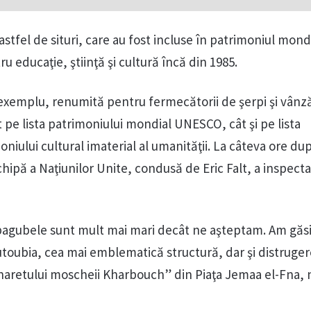
stfel de situri, care au fost incluse în patrimoniul mond
 educaţie, ştiinţă şi cultură încă din 1985.
exemplu, renumită pentru fermecătorii de şerpi şi vânză
 pe lista patrimoniului mondial UNESCO, cât şi pe lista
niului cultural imaterial al umanităţii. La câteva ore du
chipă a Naţiunilor Unite, condusă de Eric Falt, a inspect
agubele sunt mult mai mari decât ne aşteptam. Am găsit
toubia, cea mai emblematică structură, dar şi distruge
aretului moscheii Kharbouch” din Piaţa Jemaa el-Fna,