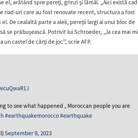
e el, arătând spre pereţi, grinzi şi lămâi. „Aici există cad
 riad-uri care au fost renovate recent, structura a fost
el. De cealaltă parte a aleii, pereţii largi ai unui bloc de
 se prăbuşească. Potrivit lui Schroeder, „la cea mai m
 un castel de cărţi de joc”, scrie AFP.
/AwcuQwaR1J
ing to see what happened , Moroccan people you are
ch
#earthquakemorocco
#earthquake
l)
September 9, 2023