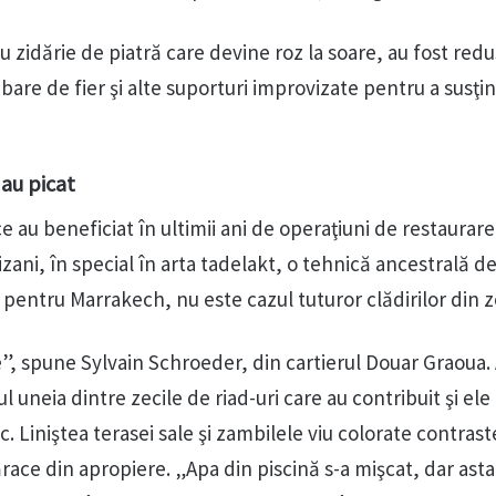
cu zidărie de piatră care devine roz la soare, au fost redu
 bare de fier şi alte suporturi improvizate pentru a susţin
 au picat
ice au beneficiat în ultimii ani de operaţiuni de restaurare
izani, în special în arta tadelakt, o tehnică ancestrală de
că pentru Marrakech, nu este cazul tuturor clădirilor din 
şe”, spune Sylvain Schroeder, din cartierul Douar Graoua.
 uneia dintre zecile de riad-uri care au contribuit şi ele 
ic. Liniştea terasei sale şi zambilele viu colorate contras
race din apropiere. „Apa din piscină s-a mişcat, dar asta