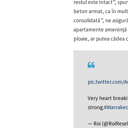
restul este intact”, spun
beton armat, ca în multe
consolidată”, ne asigură 
apartamente ameninţă să
ploaie, ar putea cădea ca
pic.twitter.com
Very heart break
strong.
#Marrake
— Roi (@RoiResel