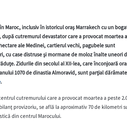
n Maroc, inclusiv în istoricul oraș Marrakech cu un boga
, după cutremurul devastator care a provocat moartea a
hectare ale Medinei, cartierul vechi, pagubele sunt
i, cu case distruse şi mormane de moloz înalte uneori d
răduţe. Zidurile din secolul al XII-lea, care înconjoară ora
 anului 1070 de dinastia Almoravid, sunt parţial dărâmate
e
.
centrul cutremurului care a provocat moartea a peste 2.
bilanţ provizoriu, se află la aproximativ 70 de kilometri 
istică din centrul Marocului.