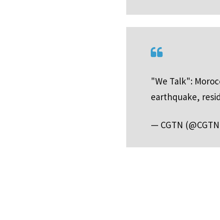
"We Talk": Moroc
earthquake, resi
— CGTN (@CGTNOf