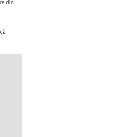
re din
ică