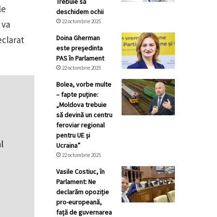
Trebuie să
le
deschidem ochii
22 octombrie 2025
 va
Doina Gherman
eclarat
este președinta
PAS în Parlament
22 octombrie 2025
Bolea, vorbe multe
– fapte puține:
„Moldova trebuie
să devină un centru
feroviar regional
pentru UE și
l
Ucraina”
22 octombrie 2025
Vasile Costiuc, în
Parlament: Ne
declarăm opoziție
pro-europeană,
față de guvernarea