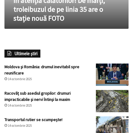
În atenția călătorilor! De marți,
are
troleibuzul de pe linia 35 are o
o
stație nouă FOTO
stație
nouă
FOTO
Ultimele știri
Moldova și România: drumul inevitabil spre
reunificare
14 octombrie 2025
Racovăț sub asediul gropilor: drumuri
impracticabile și nervi întinși la maxim
14 octombrie 2025
Transportul rutier se scumpește!
14 octombrie 2025