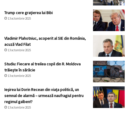
Trump cere grațierea lui Bibi
13 octombrie 2025
Vladimir Plahotniuc, acoperit al SIE din România,
acuză Vlad Filat
13 octombrie 2025
Studiu: Fiecare al treilea copil din R. Moldova
trăiește în sărăcie
13 octombrie 2025
Ieșirea lui Dorin Recean din viața politică, un
semnal de alarmă – urmează naufragiul pentru
regimul galben!?
13 octombrie 2025