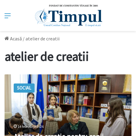
Meniu
Acasă
/
atelier de creatii
atelier de creatii
Atelier
de
SOCIAL
creație
pentru
copii,
organizat
la
Parlament
14 februarie 2026
de
Ziua