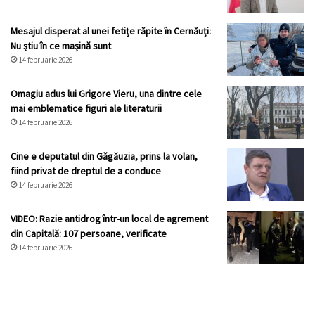
Mesajul disperat al unei fetițe răpite în Cernăuți:
Nu știu în ce mașină sunt
14 februarie 2026
Omagiu adus lui Grigore Vieru, una dintre cele
mai emblematice figuri ale literaturii
14 februarie 2026
Cine e deputatul din Găgăuzia, prins la volan,
fiind privat de dreptul de a conduce
14 februarie 2026
VIDEO: Razie antidrog într-un local de agrement
din Capitală: 107 persoane, verificate
14 februarie 2026