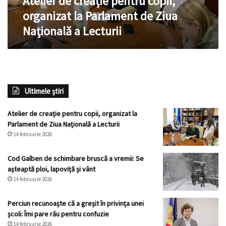
Atelier de creație pentru copii,
Națională
organizat la Parlament de Ziua
a
Națională a Lecturii
Lecturii
Ultimele știri
Atelier de creație pentru copii, organizat la
Parlament de Ziua Națională a Lecturii
14 februarie 2026
Cod Galben de schimbare bruscă a vremii: Se
așteaptă ploi, lapoviță și vânt
14 februarie 2026
Perciun recunoaște că a greșit în privința unei
școli: Îmi pare rău pentru confuzie
14 februarie 2026