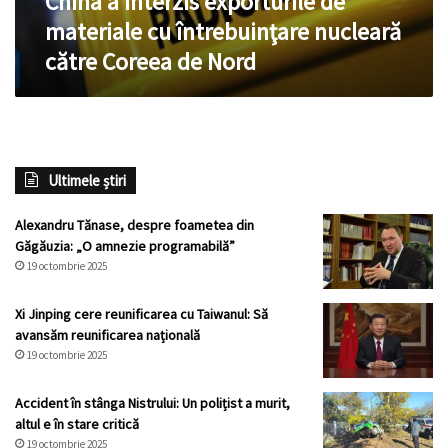
China a interzis exporturile de
Coreea
materiale cu întrebuinţare nucleară
de
către Coreea de Nord
Nord
Ultimele știri
Alexandru Tănase, despre foametea din
Găgăuzia: „O amnezie programabilă”
19 octombrie 2025
Xi Jinping cere reunificarea cu Taiwanul: Să
avansăm reunificarea națională
19 octombrie 2025
Accident în stânga Nistrului: Un polițist a murit,
altul e în stare critică
19 octombrie 2025