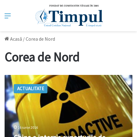
Meniu
Acasă
/
Corea de Nord
Corea de Nord
China
a
ACTUALITATE
interzis
exporturile
de
materiale
cu
întrebuinţare
16 iunie 2016
nucleară
către