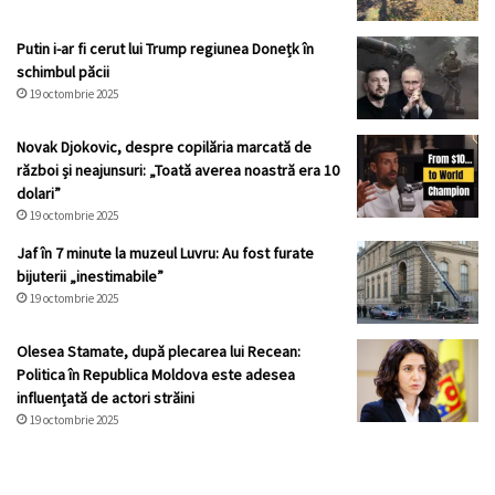
Putin i-ar fi cerut lui Trump regiunea Donețk în
schimbul păcii
19 octombrie 2025
Novak Djokovic, despre copilăria marcată de
război și neajunsuri: „Toată averea noastră era 10
dolari”
19 octombrie 2025
Jaf în 7 minute la muzeul Luvru: Au fost furate
bijuterii „inestimabile”
19 octombrie 2025
Olesea Stamate, după plecarea lui Recean:
Politica în Republica Moldova este adesea
influențată de actori străini
19 octombrie 2025