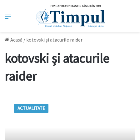
Meniu
Acasă
/
kotovski și atacurile raider
kotovski și atacurile
raider
TIMPUL
cu
ACTUALITATE
Terente
(II)
Kotovski
şi
atacurile