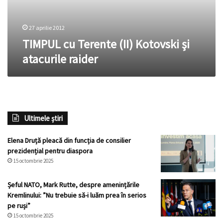
raider
27 aprilie 2012
TIMPUL cu Terente (II) Kotovski şi
atacurile raider
Ultimele știri
Elena Druță pleacă din funcția de consilier
prezidențial pentru diaspora
15 octombrie 2025
Șeful NATO, Mark Rutte, despre amenințările
Kremlinului: ”Nu trebuie să-i luăm prea în serios
pe ruși”
15 octombrie 2025