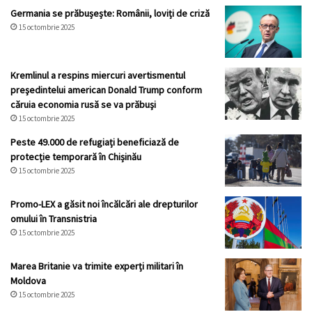
Germania se prăbușește: Românii, loviți de criză
15 octombrie 2025
Kremlinul a respins miercuri avertismentul
preşedintelui american Donald Trump conform
căruia economia rusă se va prăbuşi
15 octombrie 2025
Peste 49.000 de refugiați beneficiază de
protecție temporară în Chișinău
15 octombrie 2025
Promo-LEX a găsit noi încălcări ale drepturilor
omului în Transnistria
15 octombrie 2025
Marea Britanie va trimite experți militari în
Moldova
15 octombrie 2025