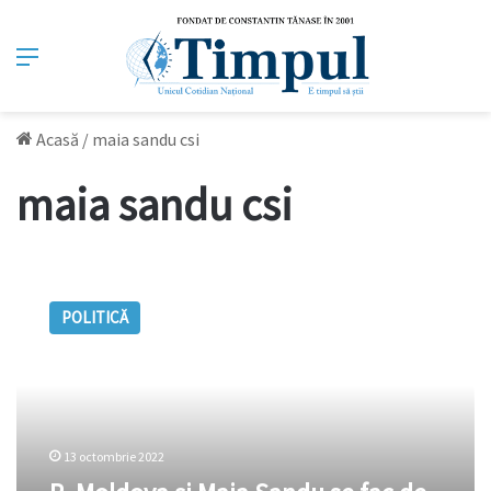
Meniu
Acasă
/
maia sandu csi
maia sandu csi
R.
Moldova
POLITICĂ
și
Maia
Sandu
se
fac
de
13 octombrie 2022
râs
rămânând