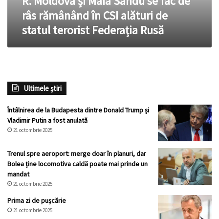
R. Moldova și Maia Sandu se fac de
în
râs rămânând în CSI alături de
CSI
statul terorist Federația Rusă
alături
de
statul
terorist
Federația
Rusă
Ultimele știri
Întâlnirea de la Budapesta dintre Donald Trump și
Vladimir Putin a fost anulată
21 octombrie 2025
Trenul spre aeroport: merge doar în planuri, dar
Bolea ține locomotiva caldă poate mai prinde un
mandat
21 octombrie 2025
Prima zi de pușcărie
21 octombrie 2025