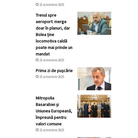
21 octombrie 2025
Trenul spre
aeroport: merge
doar în planuri, dar
Bolea ține
locomotiva caldă
poate mai prinde un
mandat
21 octombrie 2025
Prima zi de pușcărie
21 octombrie 2025
Mitropolia
Basarabiei și
Uniunea Europeană,
împreună pentru
valori comune
21 octombrie 2025