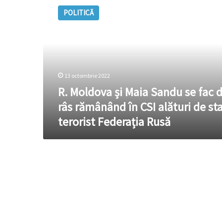
Moldova
POLITICĂ
și
Maia
Sandu
se
fac
de
13 octombrie 2022
râs
rămânând
R. Moldova și Maia Sandu se fac 
în
râs rămânând în CSI alături de st
CSI
terorist Federația Rusă
alături
de
statul
terorist
Federația
Rusă