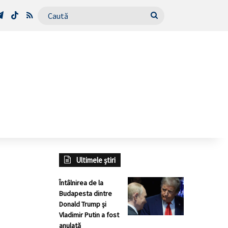
Tube
Telegram
TikTok
RSS
Caută
Ultimele știri
Întâlnirea de la
Budapesta dintre
Donald Trump și
Vladimir Putin a fost
anulată