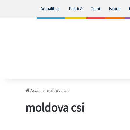
Actualitate
Politică
Opinii
Istorie
Acasă
/
moldova csi
moldova csi
R.