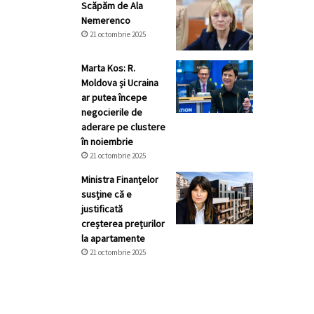
Scăpăm de Ala
Nemerenco
21 octombrie 2025
Marta Kos: R.
Moldova și Ucraina
ar putea începe
negocierile de
aderare pe clustere
în noiembrie
21 octombrie 2025
Ministra Finanțelor
susține că e
justificată
creșterea prețurilor
la apartamente
21 octombrie 2025