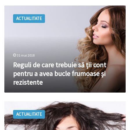
Reguli
de
ACTUALITATE
care
trebuie
să
ții
cont
pentru
31 mai 2018
a
avea
Reguli de care trebuie să ții cont
bucle
pentru a avea bucle frumoase și
frumoase
rezistente
și
rezistente
Cinci
motive
ACTUALITATE
pentru
care
părul