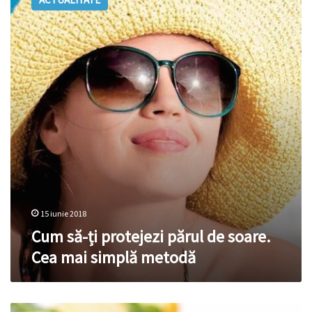
ți
protejezi
părul
de
soare.
Cea
mai
simplă
metodă
15 iunie 2018
Cum să-ți protejezi părul de soare.
Cea mai simplă metodă
5