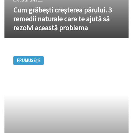
6 octombrie 2022
Cum grăbeşti creşterea părului. 3
remedii naturale care te ajută să
rezolvi această problema
De
ce
FRUMUSEȚE
ne
cade
părul?