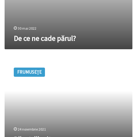
30 mai 2022
De ce ne cade părul?
Păr
strălucitor
FRUMUSEȚE
24 noiembrie 2021