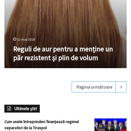
plin
de
volum
12 mai 2018
Reguli de aur pentru a menține un
păr rezistent şi plin de volum
Pagina următoare
Ultimele știri
Cum unele întreprinderi finanțează regimul
separatist de la Tiraspol