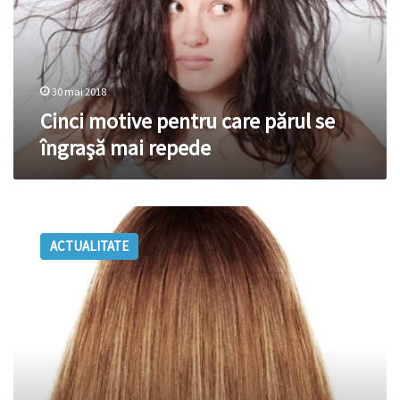
se
îngraşă
mai
repede
30 mai 2018
Cinci motive pentru care părul se
îngraşă mai repede
Reguli
de
ACTUALITATE
aur
pentru
a
menține
un
păr
rezistent
şi