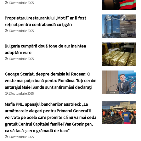
13 octombrie 2025
Proprietarul restaurantului „Motif” ar fi fost
reținut pentru contrabandă cu țigări
13 octombrie 2025
Bulgaria cumpără două tone de aur înaintea
adoptării euro
13 octombrie 2025
George Scarlat, despre demisia lui Recean: O
veste mai puțin bună pentru România. Toți cei din
anturajul Maiei Sandu sunt antiromâni declarați
13 octombrie 2025
Mafia PNL, apanajul bancherilor austrieci: „La
următoarele alegeri pentru Primarul General îl
voi vota pe acela care promite că nu va mai ceda
gratuit Centrul Capitalei familiei Van Groningen,
ca să facă și ei o grămadă de bani”
13 octombrie 2025