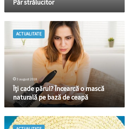
Păr strălucitor
Îţi
cade
ACTUALITATE
părul?
Încearcă
o
mască
naturală
pe
bază
de
3 august 2018
ceapă
Îţi cade părul? Încearcă o mască
naturală pe bază de ceapă
Cum
să-
ACTUALITATE