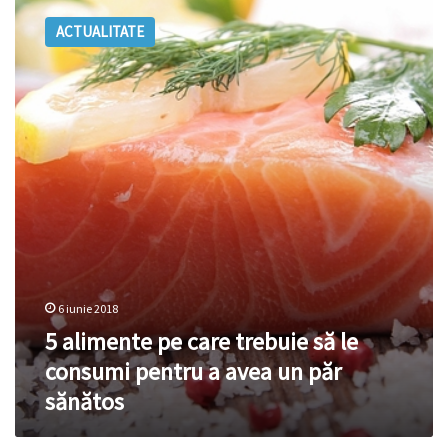
alimente
ACTUALITATE
pe
care
trebuie
să
le
consumi
pentru
a
avea
un
păr
sănătos
6 iunie 2018
5 alimente pe care trebuie să le
consumi pentru a avea un păr
sănătos