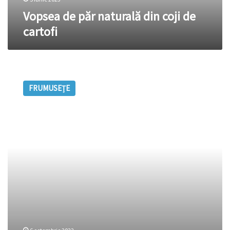
Vopsea de păr naturală din coji de
cartofi
Cum
grăbeşti
FRUMUSEȚE
creşterea
părului.
3
remedii
naturale
care
te
ajută
să
rezolvi
această
problema