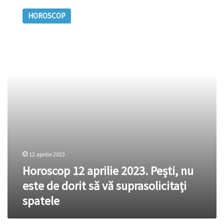
12
HOROSCOP
aprilie
2023.
Pești,
nu
este
de
dorit
să
vă
suprasolicitați
spatele
12 aprilie 2023
Horoscop 12 aprilie 2023. Pești, nu
este de dorit să vă suprasolicitați
spatele