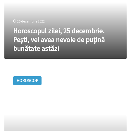
vei
avea
nevoie
25 decembrie 2022
de
puțină
Horoscopul zilei, 25 decembrie.
bunătate
Pești, vei avea nevoie de puțină
astăzi
bunătate astăzi
Horoscop
10
HOROSCOP
decembrie
2022.
Leu,
ai
încredere
în
intuiția
ta