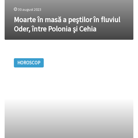
30 august 2023
Moarte în masă a peştilor în fluviul
Oder, între Polonia şi Cehia
Horoscop
28
HOROSCOP
iulie
2023.
Pești,
petreceți
azi
timpul
cu
rudele