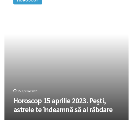
aprilie
2023.
Pești,
astrele
te
îndeamnă
să
ai
răbdare
15 aprilie 2023
Horoscop 15 aprilie 2023. Pești,
astrele te îndeamnă să ai răbdare
Horoscop