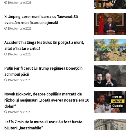
19 octombrie 2025
Xi Jinping cere reunificarea cu Taiwanul: Să
avansăm reunificarea națională
19 octombrie 2025
Accident în stânga Nistrului: Un polițist a murit,
altul e în stare critică
19 octombrie 2025
Putin i-ar fi cerut lui Trump regiunea Donețk în
schimbul păcii
19 octombrie 2025
Novak Djokovic, despre copilăria marcată de
război și neajunsuri: „Toată averea noastră era 10
dolari”
19 octombrie 2025
Jaf în 7 minute la muzeul Luvru: Au fost furate
bijuterii „inestimabile”