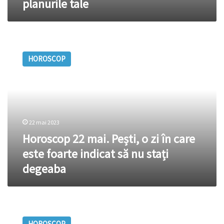
planurile tale
tale
Horoscop
22
HOROSCOP
mai.
Pești,
o
zi
în
care
22 mai 2023
este
foarte
Horoscop 22 mai. Pești, o zi în care
indicat
este foarte indicat să nu stați
să
degeaba
nu
stați
degeaba
Horoscop
15
HOROSCOP