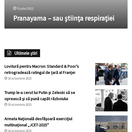
5 iulie 2012
Pranayama – sau ştiinţa respiraţiei
Ultimele știri
Lovitură pentru Macron: Standard & Poor’s
retrogradează ratingul de țară al Franței
18 octombrie 2025
Trump le-a cerut lui Putin și Zeleski să se
oprească și să pună capăt războiului
18 octombrie 2025
Armata Națională desfășoară exercițiul
multinațional „JCET-2025”
18 octombrie 2025