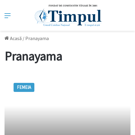
Meniu
Acasă
/
Pranayama
Pranayama
Pranayama
–
FEMEIA
sau
ştiinţa
respiraţiei