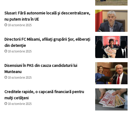
Slusari: Fără autonomie locală și descentralizare,
nu putem intra în UE
18 octombrie 2025
Directorii FC Milsami, afiliați grupării Șor, eliberați
din detenție
18 octombrie 2025
Disensiuni în PAS din cauza candidaturii lui
Munteanu
18 octombrie 2025
Creditele rapide, o capcană financiară pentru
mulți cetățeni
18 octombrie 2025