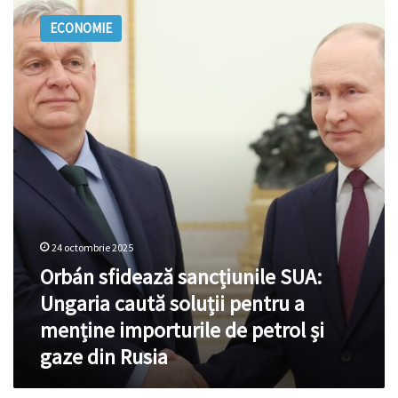
sfidează
ECONOMIE
sancțiunile
SUA:
Ungaria
caută
soluții
pentru
a
menține
importurile
de
petrol
și
24 octombrie 2025
gaze
Orbán sfidează sancțiunile SUA:
din
Rusia
Ungaria caută soluții pentru a
menține importurile de petrol și
gaze din Rusia