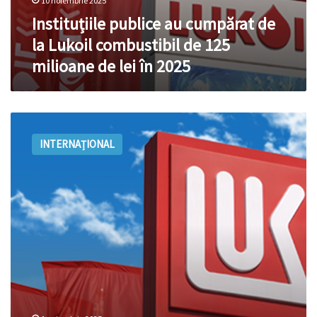
10 noiembrie 2025
Instituțiile publice au cumpărat de
la Lukoil combustibil de 125
milioane de lei în 2025
Cel
mai
INTERNAȚIONAL
bogat
om
din
Rusia
își
vede
imperiul
petrolier
destrămându-
se
după
sancțiunile