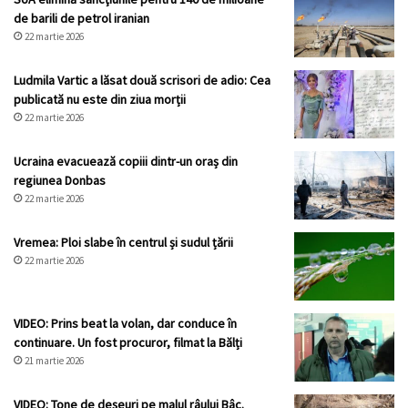
de barili de petrol iranian
22 martie 2026
Ludmila Vartic a lăsat două scrisori de adio: Cea
publicată nu este din ziua morții
22 martie 2026
Ucraina evacuează copiii dintr-un oraș din
regiunea Donbas
22 martie 2026
Vremea: Ploi slabe în centrul și sudul țării
22 martie 2026
VIDEO: Prins beat la volan, dar conduce în
continuare. Un fost procuror, filmat la Bălți
21 martie 2026
VIDEO: Tone de deșeuri pe malul râului Bâc.