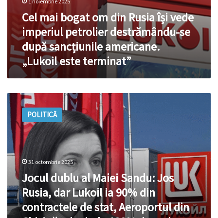
1 noiembrie 2025
americane.
Cel mai bogat om din Rusia își vede
„Lukoil
este
imperiul petrolier destrămându-se
terminat”
după sancțiunile americane.
„Lukoil este terminat”
Jocul
dublu
POLITICĂ
al
Maiei
Sandu:
Jos
Rusia,
31 octombrie 2025
dar
Jocul dublu al Maiei Sandu: Jos
Lukoil
ia
Rusia, dar Lukoil ia 90% din
90%
contractele de stat, Aeroportul din
din