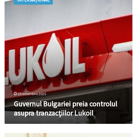
preia
controlul
asupra
tranzacțiilor
Lukoil
25 octombrie 2025
Guvernul Bulgariei preia controlul
asupra tranzacțiilor Lukoil
Orbán