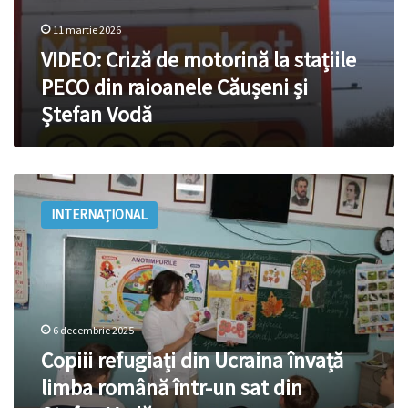
11 martie 2026
VIDEO: Criză de motorină la stațiile
PECO din raioanele Căușeni și
Ștefan Vodă
Copiii
refugiați
INTERNAȚIONAL
din
Ucraina
învață
limba
română
într-
6 decembrie 2025
un
sat
Copiii refugiați din Ucraina învață
din
limba română într-un sat din
Ștefan