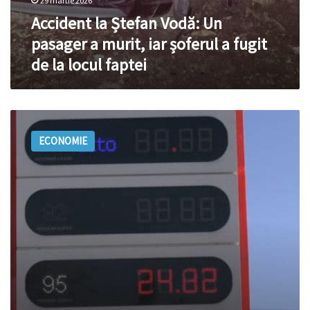
faptei
29 martie 2026
Accident la Ștefan Vodă: Un
pasager a murit, iar șoferul a fugit
de la locul faptei
VIDEO:
Criză
ECONOMIE
de
motorină
la
stațiile
PECO
din
raioanele
Căușeni
și
Ștefan
Vodă