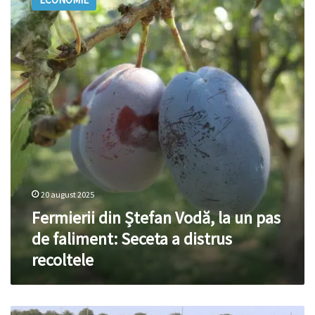
Ștefan
Vodă,
la
un
pas
de
faliment:
Seceta
a
distrus
recoltele
20 august 2025
Fermierii din Ștefan Vodă, la un pas
de faliment: Seceta a distrus
recoltele
Ștefan