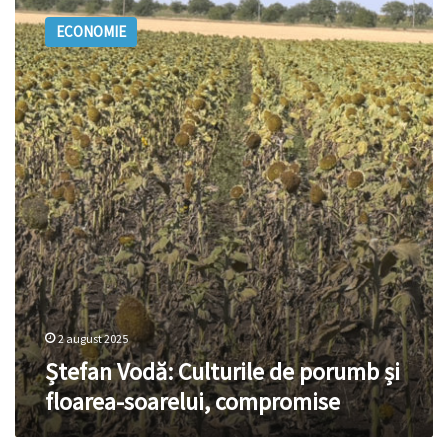
Vodă:
ECONOMIE
Culturile
de
porumb
și
floarea-
soarelui,
compromise
2 august 2025
Ștefan Vodă: Culturile de porumb și
floarea-soarelui, compromise