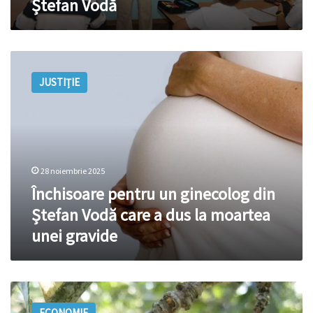
Ștefan Vodă
Vodă
Închisoare
pentru
JUSTIȚIE
un
ginecolog
din
Ștefan
Vodă
care
28 noiembrie 2025
a
dus
Închisoare pentru un ginecolog din
la
Ștefan Vodă care a dus la moartea
moartea
unei gravide
unei
gravide
Fermierii
din
ECONOMIE