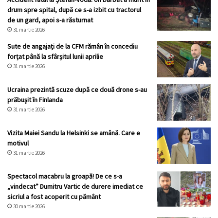
drum spre spital, după ce s-a izbit cu tractorul
de un gard, apoi s-a răsturnat
31 martie 2026
Sute de angajați de la CFM rămân în concediu
forțat până la sfârșitul lunii aprilie
31 martie 2026
Ucraina prezintă scuze după ce două drone s-au
prăbuşit în Finlanda
31 martie 2026
Vizita Maiei Sandu la Helsinki se amână. Care e
motivul
31 martie 2026
Spectacol macabru la groapă! De ce s-a
„vindecat” Dumitru Vartic de durere imediat ce
sicriul a fost acoperit cu pământ
30 martie 2026