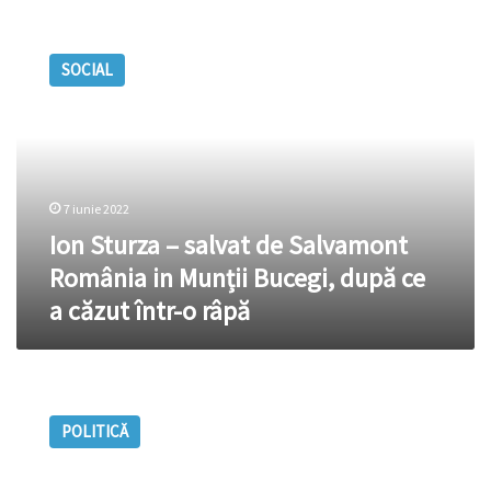
Ion
Sturza
SOCIAL
–
salvat
de
Salvamont
România
in
7 iunie 2022
Munții
Bucegi,
Ion Sturza – salvat de Salvamont
după
România in Munții Bucegi, după ce
ce
a căzut într-o râpă
a
căzut
într-
o
„Astăzi-
râpă
împărat,
POLITICĂ
mâine-
rahat”.
Opinia