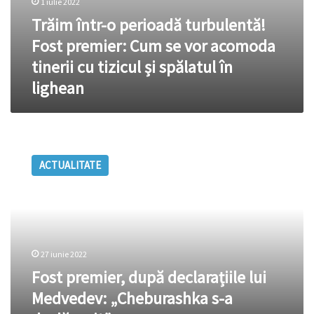
1 iulie 2022
și
Trăim într-o perioadă turbulentă!
spălatul
în
Fost premier: Cum se vor acomoda
lighean
tinerii cu tizicul și spălatul în
lighean
Fost
premier,
ACTUALITATE
după
declarațiile
lui
Medvedev:
„Cheburashka
s-
27 iunie 2022
a
dezlănțuit”
Fost premier, după declarațiile lui
Medvedev: „Cheburashka s-a