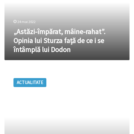
lui
Sturza
față
24 mai 2022
de
ce
„Astăzi-împărat, mâine-rahat”.
i
Opinia lui Sturza față de ce i se
se
întâmplă lui Dodon
întâmplă
lui
Dodon
Sturza,
ironic
ACTUALITATE
la
adresa
lui
Ceban:
„S-
a
supărat
atât