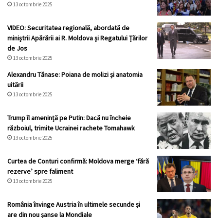
13 octombrie 2025
VIDEO: Securitatea regională, abordată de
miniștrii Apărării ai R. Moldova și Regatului Țărilor
de Jos
13 octombrie 2025
Alexandru Tănase: Poiana de molizi și anatomia
uitării
13 octombrie 2025
Trump îl amenință pe Putin: Dacă nu încheie
războiul, trimite Ucrainei rachete Tomahawk
13 octombrie 2025
Curtea de Conturi confirmă: Moldova merge ‘fără
rezerve’ spre faliment
13 octombrie 2025
România învinge Austria în ultimele secunde și
are din nou șanse la Mondiale