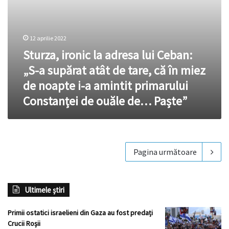
de
tare,
că
în
12 aprilie 2022
miez
Sturza, ironic la adresa lui Ceban:
de
noapte
„S-a supărat atât de tare, că în miez
i-
de noapte i-a amintit primarului
a
amintit
Constanței de ouăle de… Paște”
primarului
Constanței
de
ouăle
de…
Pagina următoare
Paște”
Ultimele știri
Primii ostatici israelieni din Gaza au fost predați
Crucii Roșii