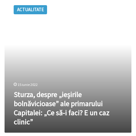
despre
ACTUALITATE
„ieșirile
bolnăvicioase”
ale
primarului
Capitalei:
„Ce
să-
i
faci?
E
un
caz
15 iunie 2022
clinic”
Sturza, despre „ieșirile
bolnăvicioase” ale primarului
Capitalei: „Ce să-i faci? E un caz
clinic”