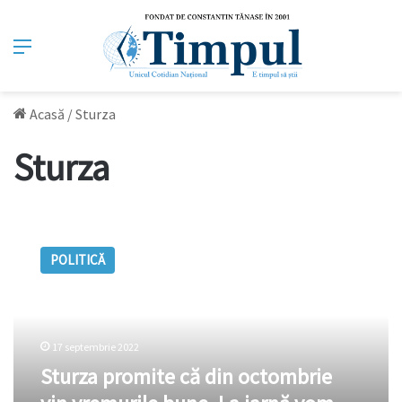
Meniu
Acasă
/
Sturza
Sturza
Sturza
promite
POLITICĂ
că
din
octombrie
vin
vremurile
17 septembrie 2022
bune.
Sturza promite că din octombrie
La
iarnă