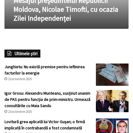
Mesajul președintelui Republicii
Moldova, Nicolae Timofti, cu ocazia
Zilei Independenței
Ultimele știri
Junghietu: Nu există premise pentru ieftinirea
facturilor la energie
23 octombrie 2025
Igor Grosu: Alexandru Munteanu, susținut unanim
de PAS pentru funcția de prim-ministru. Urmează
consultările cu Maia Sandu
23 octombrie 2025
Lovitură grea aplicată lui Victor Gușan; o firmă
implicată în contrabandă a fost condamnată