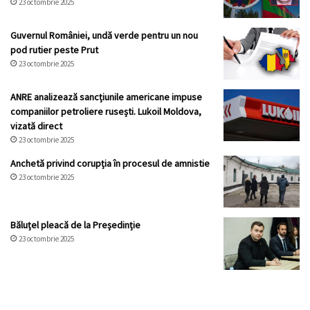
23 octombrie 2025
Guvernul României, undă verde pentru un nou
pod rutier peste Prut
23 octombrie 2025
ANRE analizează sancțiunile americane impuse
companiilor petroliere rusești. Lukoil Moldova,
vizată direct
23 octombrie 2025
Anchetă privind corupția în procesul de amnistie
23 octombrie 2025
Băluțel pleacă de la Președinție
23 octombrie 2025