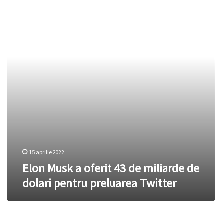
a
o
oferit
investiție
43
de
de
300.000
miliarde
euro
de
dolari
pentru
preluarea
Twitter
15 aprilie 2022
Elon Musk a oferit 43 de miliarde de
dolari pentru preluarea Twitter
Răspunsul