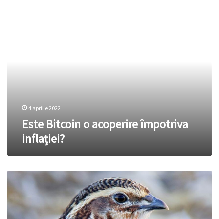
Este
Bitcoin
o
acoperire
împotriva
inflației?
4 aprilie 2022
Este Bitcoin o acoperire împotriva
inflației?
Cum
să
creşti
prepeliţe?