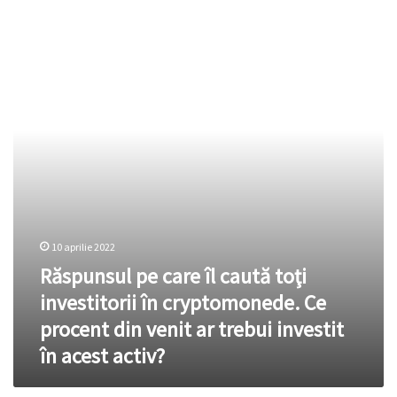
pe
care
îl
caută
toţi
investitorii
în
cryptomonede.
Ce
procent
din
venit
ar
10 aprilie 2022
trebui
Răspunsul pe care îl caută toţi
investit
în
investitorii în cryptomonede. Ce
acest
procent din venit ar trebui investit
activ?
în acest activ?