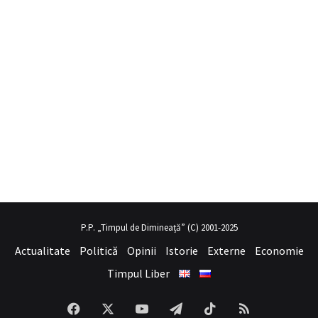
l porno
hayalini kurduğu seksi kadının üvey annesi gibi
sex hikayele
P.P. „Timpul de Dimineață” (C) 2001-2025
Actualitate
Politică
Opinii
Istorie
Externe
Economie
Timpul Liber
Facebook
X
YouTube
Telegram
TikTok
RSS