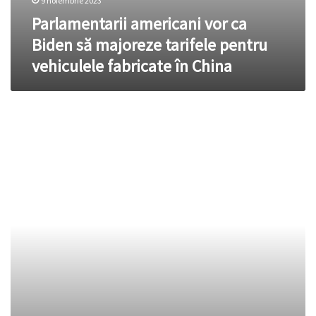
9 noiembrie 2023
Parlamentarii americani vor ca
Biden să majoreze tarifele pentru
vehiculele fabricate în China
O
treime
din
firmele
austriece
active
în
România
au
datorii
de
390
de
milioane