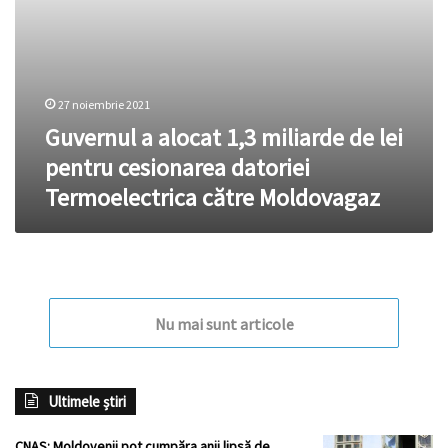
Termoelectrica
către
Moldovagaz
27 noiembrie 2021
Guvernul a alocat 1,3 miliarde de lei
pentru cesionarea datoriei
Termoelectrica către Moldovagaz
Nu mai sunt articole
Ultimele știri
CNAS: Moldovenii pot cumpăra anii lipsă de