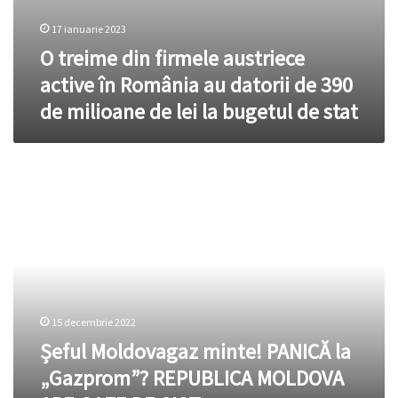
de
lei
17 ianuarie 2023
la
O treime din firmele austriece
bugetul
active în România au datorii de 390
de
stat
de milioane de lei la bugetul de stat
Șeful
Moldovagaz
minte!
PANICĂ
la
„Gazprom”?
REPUBLICA
MOLDOVA
15 decembrie 2022
ARE
GAZE
Șeful Moldovagaz minte! PANICĂ la
DE
„Gazprom”? REPUBLICA MOLDOVA
ȘIST