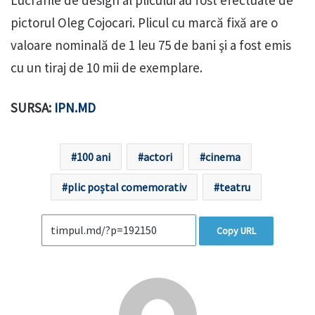
Lucrările de design al plicului au fost efectuate de
pictorul Oleg Cojocari. Plicul cu marcă fixă are o
valoare nominală de 1 leu 75 de bani şi a fost emis
cu un tiraj de 10 mii de exemplare.
SURSA:
IPN.MD
100 ani
actori
cinema
plic poștal comemorativ
teatru
Copy URL