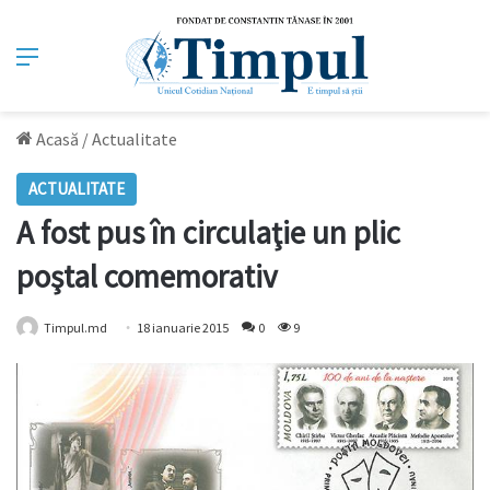
Meniu
Acasă
/
Actualitate
ACTUALITATE
A fost pus în circulaţie un plic
poştal comemorativ
Timpul.md
18 ianuarie 2015
0
9