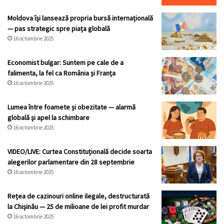
Moldova își lansează propria bursă internațională
— pas strategic spre piața globală
16 octombrie 2025
Economist bulgar: Suntem pe cale de a
falimenta, la fel ca România și Franța
16 octombrie 2025
Lumea între foamete și obezitate — alarmă
globală și apel la schimbare
16 octombrie 2025
VIDEO/LIVE: Curtea Constituțională decide soarta
alegerilor parlamentare din 28 septembrie
16 octombrie 2025
Rețea de cazinouri online ilegale, destructurată
la Chișinău — 25 de milioane de lei profit murdar
16 octombrie 2025