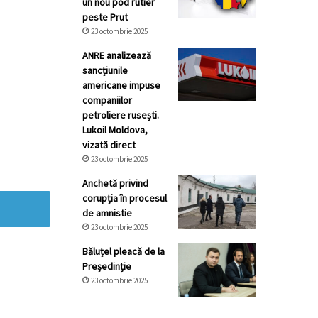
un nou pod rutier
peste Prut
23 octombrie 2025
ANRE analizează
sancțiunile
americane impuse
companiilor
petroliere rusești.
Lukoil Moldova,
vizată direct
23 octombrie 2025
Anchetă privind
corupția în procesul
de amnistie
23 octombrie 2025
Băluțel pleacă de la
Președinție
23 octombrie 2025