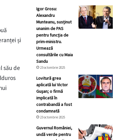
Igor Grosu:
Alexandru
Munteanu, susținut
unanim de PAS
ouă
pentru funcția de
ranței și
prim-ministru.
Urmează
consultările cu Maia
Sandu
ul său de
23 octombrie 2025
ălduros
Lovitură grea
aplicată lui Victor
nui
Gușan; o firmă
implicată în
contrabandă a fost
condamnată
23 octombrie 2025
Guvernul României,
undă verde pentru