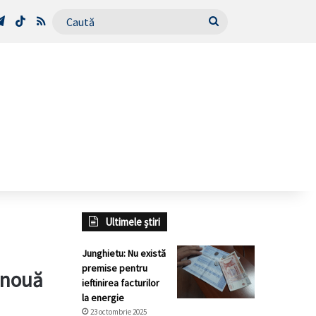
Tube
Telegram
TikTok
RSS
Caută
Ultimele știri
Junghietu: Nu există
premise pentru
 nouă
ieftinirea facturilor
la energie
23 octombrie 2025