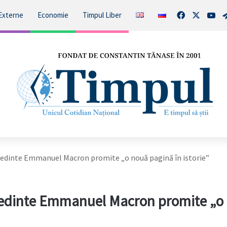
Facebook
X
You
Externe
Economie
Timpul Liber
reședinte Emmanuel Macron promite „o nouă pagină în istorie”
reședinte Emmanuel Macron promite „o