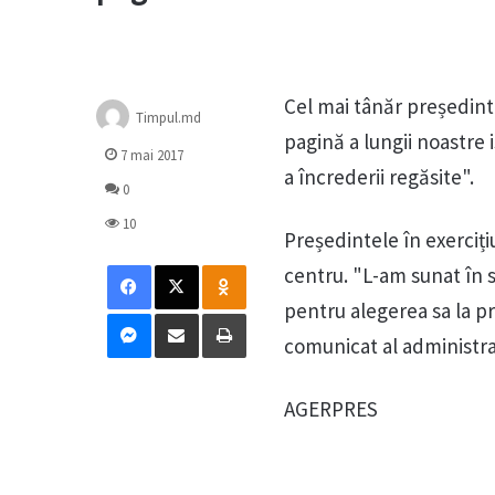
Cel mai tânăr președint
Timpul.md
pagină a lungii noastre i
7 mai 2017
a încrederii regăsite".
0
10
Președintele în exerciți
Facebook
X
Odnoklassniki
centru. "L-am sunat în 
pentru alegerea sa la pre
Messenger
Distribuie prin mail
Tipărește
comunicat al administraț
AGERPRES