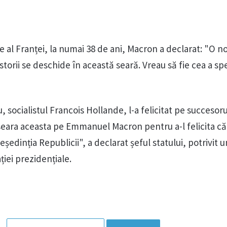
e al Franței, la numai 38 de ani, Macron a declarat: "O n
storii se deschide în această seară. Vreau să fie cea a spe
u, socialistul Francois Hollande, l-a felicitat pe succesor
seara aceasta pe Emmanuel Macron pentru a-l felicita c
ședinția Republicii", a declarat șeful statului, potrivit u
iei prezidențiale.