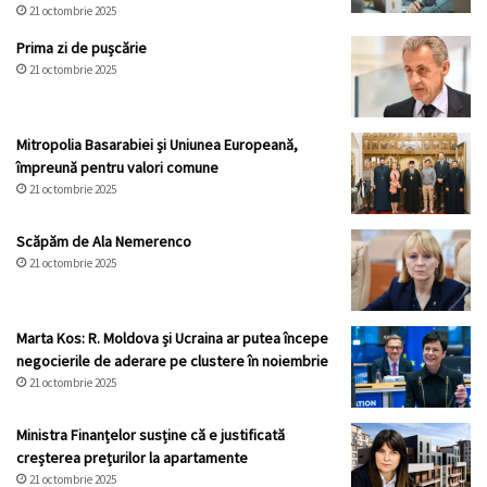
21 octombrie 2025
Prima zi de pușcărie
21 octombrie 2025
Mitropolia Basarabiei și Uniunea Europeană,
împreună pentru valori comune
21 octombrie 2025
Scăpăm de Ala Nemerenco
21 octombrie 2025
Marta Kos: R. Moldova și Ucraina ar putea începe
negocierile de aderare pe clustere în noiembrie
21 octombrie 2025
Ministra Finanțelor susține că e justificată
creșterea prețurilor la apartamente
21 octombrie 2025