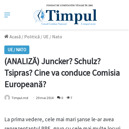
Meniu
Acasă
/
Politică
/
UE / Nato
UE / NATO
(ANALIZĂ) Juncker? Schulz?
Tsipras? Cine va conduce Comisia
Europeană?
Timpul.md
29 mai 2014
0
7
La prima vedere, cele mai mari șanse le-ar avea
reprezentantul PPE, grup cu cele mai multe locuri