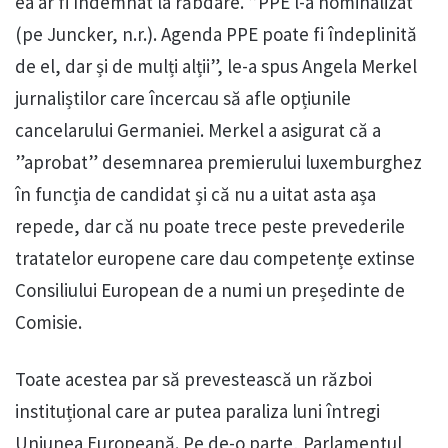
ea ar fi îndemnat la răbdare. ”PPE l-a nominalizat
(pe Juncker, n.r.). Agenda PPE poate fi îndeplinită
de el, dar și de mulți alții”, le-a spus Angela Merkel
jurnaliștilor care încercau să afle opțiunile
cancelarului Germaniei. Merkel a asigurat că a
”aprobat” desemnarea premierului luxemburghez
în funcția de candidat și că nu a uitat asta așa
repede, dar că nu poate trece peste prevederile
tratatelor europene care dau competențe extinse
Consiliului European de a numi un președinte de
Comisie.
Toate acestea par să prevestească un război
instituțional care ar putea paraliza luni întregi
Uniunea Europeană. Pe de-o parte, Parlamentul