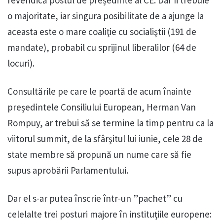
revendică postul de președinte al CE. Dar îi trebuie
o majoritate, iar singura posibilitate de a ajunge la
aceasta este o mare coaliţie cu socialiştii (191 de
mandate), probabil cu sprijinul liberalilor (64 de
locuri).
Consultările pe care le poartă de acum înainte
președintele Consiliului European, Herman Van
Rompuy, ar trebui să se termine la timp pentru ca la
viitorul summit, de la sfârşitul lui iunie, cele 28 de
state membre să propună un nume care să fie
supus aprobării Parlamentului.
Dar el s-ar putea înscrie într-un ”pachet” cu
celelalte trei posturi majore în instituţiile europene: