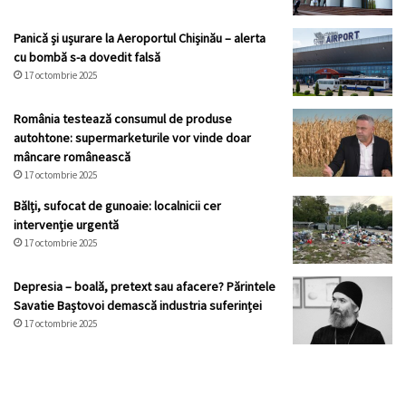
Panicǎ și ușurare la Aeroportul Chișinău – alerta
cu bombă s-a dovedit falsă
17 octombrie 2025
România testează consumul de produse
autohtone: supermarketurile vor vinde doar
mâncare românească
17 octombrie 2025
Bălți, sufocat de gunoaie: localnicii cer
intervenție urgentă
17 octombrie 2025
Depresia – boală, pretext sau afacere? Părintele
Savatie Baștovoi demască industria suferinței
17 octombrie 2025