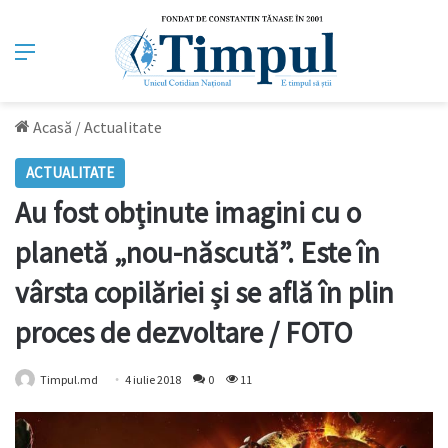
Meniu
Acasă
/
Actualitate
ACTUALITATE
Au fost obținute imagini cu o
planetă „nou-născută”. Este în
vârsta copilăriei și se află în plin
proces de dezvoltare / FOTO
Timpul.md
4 iulie 2018
0
11