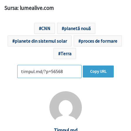
Sursa: lumealive.com
CNN
planetă nouă
planete din sistemul solar
proces de formare
Terra
Copy URL
Timpul.md