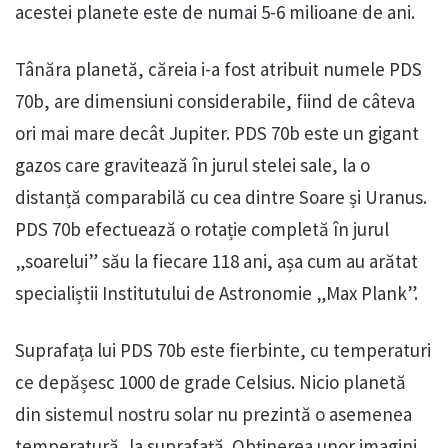
acestei planete este de numai 5-6 milioane de ani.
Tânăra planetă, căreia i-a fost atribuit numele PDS
70b, are dimensiuni considerabile, fiind de câteva
ori mai mare decât Jupiter. PDS 70b este un gigant
gazos care gravitează în jurul stelei sale, la o
distanță comparabilă cu cea dintre Soare și Uranus.
PDS 70b efectuează o rotație completă în jurul
„soarelui” său la fiecare 118 ani, așa cum au arătat
specialiștii Institutului de Astronomie „Max Plank”.
Suprafața lui PDS 70b este fierbinte, cu temperaturi
ce depășesc 1000 de grade Celsius. Nicio planetă
din sistemul nostru solar nu prezintă o asemenea
temperatură, la suprafață. Obținerea unor imagini