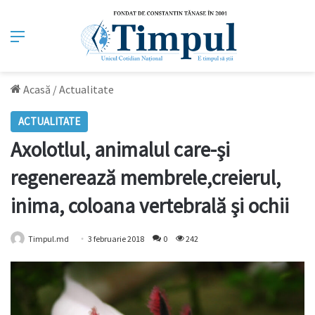
Meniu
Acasă
/
Actualitate
ACTUALITATE
Axolotlul, animalul care-şi
regenerează membrele,creierul,
inima, coloana vertebrală şi ochii
Timpul.md
3 februarie 2018
0
242