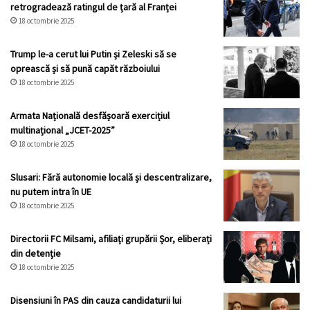
retrogradează ratingul de țară al Franței
18 octombrie 2025
Trump le-a cerut lui Putin și Zeleski să se
oprească și să pună capăt războiului
18 octombrie 2025
Armata Națională desfășoară exercițiul
multinațional „JCET-2025”
18 octombrie 2025
Slusari: Fără autonomie locală și descentralizare,
nu putem intra în UE
18 octombrie 2025
Directorii FC Milsami, afiliați grupării Șor, eliberați
din detenție
18 octombrie 2025
Disensiuni în PAS din cauza candidaturii lui