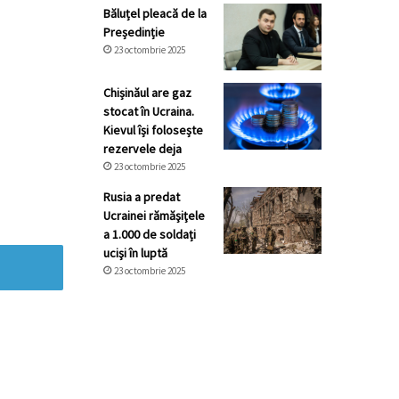
Băluțel pleacă de la
Președinție
23 octombrie 2025
Chișinăul are gaz
stocat în Ucraina.
Kievul își folosește
rezervele deja
23 octombrie 2025
Rusia a predat
Ucrainei rămăşiţele
a 1.000 de soldați
ucişi în luptă
23 octombrie 2025