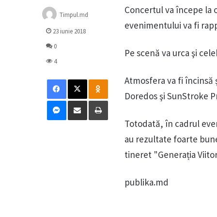
Concertul va începe la or
Timpul.md
evenimentului va fi rapp
23 iunie 2018
0
Pe scenă va urca şi cele
4
Facebook
X
Odnoklassniki
Atmosfera va fi încinsă
Doredos şi SunStroke Pro
Messenger
Distribuie prin mail
Tipărește
Totodată, în cadrul even
au rezultate foarte bune
tineret "Generația Viitor
publika.md