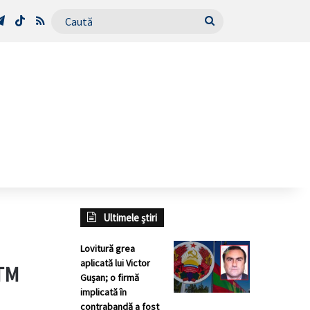
Tube
Telegram
TikTok
RSS
Caută
Ultimele știri
Lovitură grea
aplicată lui Victor
UTM
Gușan; o firmă
implicată în
contrabandă a fost