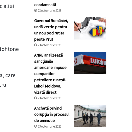
condamnată
iali ai
23 octombrie 2025
Guvernul României,
undă verde pentru
un nou pod rutier
peste Prut
23 octombrie 2025
autohtone
ANRE analizează
sancțiunile
americane impuse
companiilor
a, care
petroliere rusești.
tru
Lukoil Moldova,
vizată direct
23 octombrie 2025
Anchetă privind
corupția în procesul
de amnistie
23 octombrie 2025