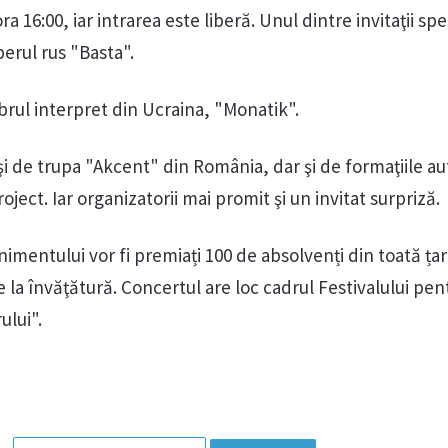
a 16:00, iar intrarea este liberă. Unul dintre invitaţii spec
erul rus "Basta".
brul interpret din Ucraina, "Monatik".
 şi de trupa "Akcent" din România, dar şi de formaţiile 
ject. Iar organizatorii mai promit şi un invitat surpriză.
imentului vor fi premiați 100 de absolvenți din toată țar
 la învăţătură. Concertul are loc cadrul Festivalului pen
ului".