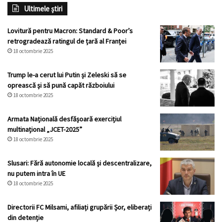
Ultimele știri
Lovitură pentru Macron: Standard & Poor’s
retrogradează ratingul de țară al Franței
18 octombrie 2025
Trump le-a cerut lui Putin și Zeleski să se
oprească și să pună capăt războiului
18 octombrie 2025
Armata Națională desfășoară exercițiul
multinațional „JCET-2025”
18 octombrie 2025
Slusari: Fără autonomie locală și descentralizare,
nu putem intra în UE
18 octombrie 2025
Directorii FC Milsami, afiliați grupării Șor, eliberați
din detenție