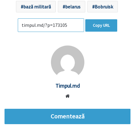
bază militară
belarus
Bobruisk
Copy URL
Timpul.md
Website
Comentează