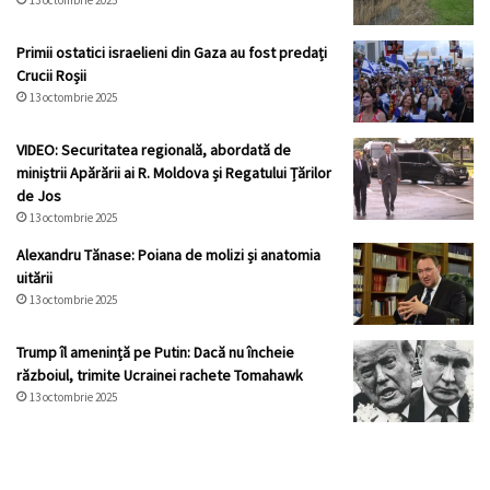
13 octombrie 2025
Primii ostatici israelieni din Gaza au fost predați
Crucii Roșii
13 octombrie 2025
VIDEO: Securitatea regională, abordată de
miniștrii Apărării ai R. Moldova și Regatului Țărilor
de Jos
13 octombrie 2025
Alexandru Tănase: Poiana de molizi și anatomia
uitării
13 octombrie 2025
Trump îl amenință pe Putin: Dacă nu încheie
războiul, trimite Ucrainei rachete Tomahawk
13 octombrie 2025