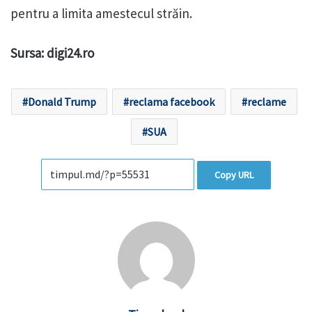
pentru a limita amestecul străin.
Sursa: digi24.ro
Donald Trump
reclama facebook
reclame
SUA
Copy URL