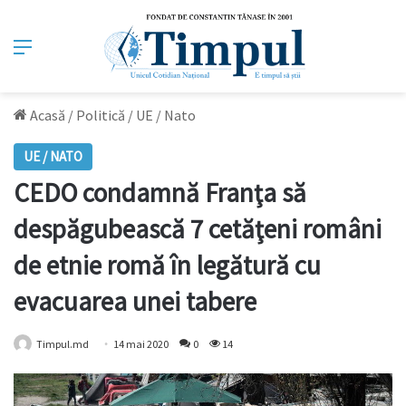
Meniu
Acasă
/
Politică
/
UE / Nato
UE / NATO
CEDO condamnă Franţa să
despăgubească 7 cetăţeni români
de etnie romă în legătură cu
evacuarea unei tabere
Timpul.md
14 mai 2020
0
14