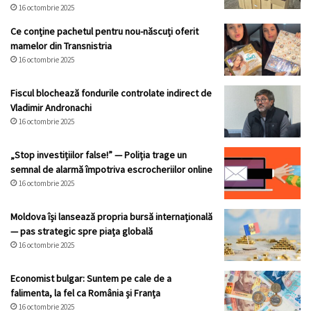
16 octombrie 2025
Ce conține pachetul pentru nou-născuți oferit
mamelor din Transnistria
16 octombrie 2025
Fiscul blochează fondurile controlate indirect de
Vladimir Andronachi
16 octombrie 2025
„Stop investițiilor false!” — Poliția trage un
semnal de alarmă împotriva escrocheriilor online
16 octombrie 2025
Moldova își lansează propria bursă internațională
— pas strategic spre piața globală
16 octombrie 2025
Economist bulgar: Suntem pe cale de a
falimenta, la fel ca România și Franța
16 octombrie 2025