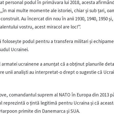
at personal podul în primăvara lui 2018, acesta afirmând
în mai multe momente ale istoriei, chiar și sub țari, oa
 construit. Au încercat din nou în anii 1930, 1940, 1950 și,
 talentului vostru, acest miracol are loc!”.
 folosește podul pentru a transfera militari și echipame
sudul Ucrainei.
al armatei ucrainene a anunțat că a obținut planurile deta
e unii analiști au interpretat-o drept o sugestie că Ucra
love, comandantul suprem al NATO în Europa din 2013 p
l reprezintă o țintă legitimă pentru Ucraina și că aceasta
 Harpoon primite din Danemarca și SUA.