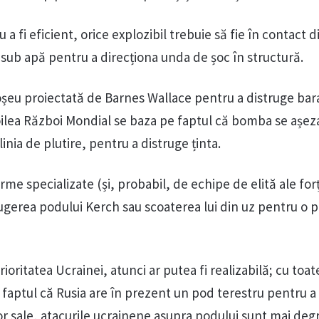
a fi eficient, orice explozibil trebuie să fie în contact d
, sub apă pentru a direcționa unda de șoc în structură.
șeu proiectată de Barnes Wallace pentru a distruge bar
ilea Război Mondial se baza pe faptul că bomba se așez
linia de plutire, pentru a distruge ținta.
arme specializate (și, probabil, de echipe de elită ale for
rugerea podului Kerch sau scoaterea lui din uz pentru o 
rioritatea Ucrainei, atunci ar putea fi realizabilă; cu toat
 faptul că Rusia are în prezent un pod terestru pentru 
or sale, atacurile ucrainene asupra podului sunt mai deg