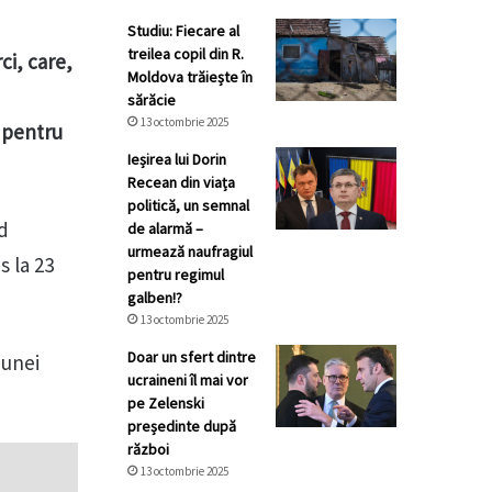
Studiu: Fiecare al
treilea copil din R.
ci, care,
Moldova trăiește în
sărăcie
13 octombrie 2025
i pentru
Ieșirea lui Dorin
Recean din viața
politică, un semnal
nd
de alarmă –
urmează naufragiul
s la 23
pentru regimul
galben!?
13 octombrie 2025
Doar un sfert dintre
 unei
ucraineni îl mai vor
pe Zelenski
președinte după
război
13 octombrie 2025