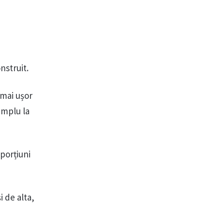
nstruit.
 mai ușor
implu la
 porțiuni
i de alta,