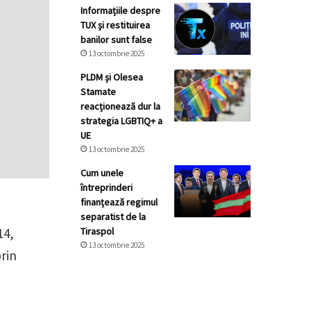
Informațiile despre
TUX și restituirea
banilor sunt false
13 octombrie 2025
PLDM și Olesea
Stamate
reacționează dur la
strategia LGBTIQ+ a
UE
13 octombrie 2025
Cum unele
întreprinderi
finanțează regimul
separatist de la
14,
Tiraspol
13 octombrie 2025
rin