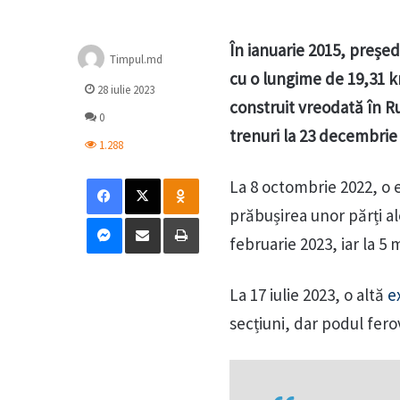
În ianuarie 2015, președ
Timpul.md
cu o lungime de 19,31 k
28 iulie 2023
construit vreodată în Ru
0
trenuri la 23 decembrie
1.288
Facebook
X
Odnoklassniki
La 8 octombrie 2022, o 
prăbușirea unor părți al
Messenger
Distribuie prin mail
Tipărește
februarie 2023, iar la 5 
La 17 iulie 2023, o altă
e
secțiuni, dar podul fero