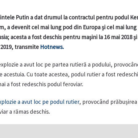
intele Putin a dat drumul la contractul pentru podul Ker
m, a devenit cel mai lung pod din Europa și cel mai lung
sia; acesta a fost deschis pentru mașini la 16 mai 2018 ș
 2019, transmite
Hotnews.
explozie a avut loc pe partea rutieră a podului, provocâ
e acestuia. Cu toate acestea, podul rutier a fost redeschi
mai a fost redeschis podul feroviar.
xplozie a avut loc pe podul rutier
, provocând prăbușirea
viar a rămas deschis.