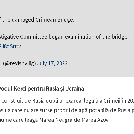
of the damaged Crimean Bridge.
stigative Committee began examination of the bridge.
2ji8qSntv
i (@revishvilig)
July 17, 2023
odul Kerci pentru Rusia și Ucraina
construit de Rusia după anexarea ilegală a Crimeii în 20
ula care nu are surse proprii de apă potabilă de Rusia p
 nume care leagă Marea Neagră de Marea Azov.