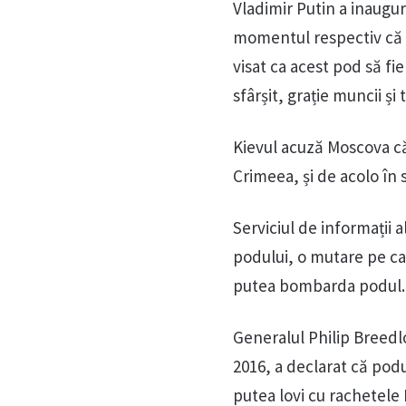
Vladimir Putin a inaugur
momentul respectiv că „
visat ca acest pod să fie
sfârșit, grație muncii și
Kievul acuză Moscova că
Crimeea, și de acolo în 
Serviciul de informații 
podului, o mutare pe car
putea bombarda podul.
Generalul Philip Breed
2016, a declarat că podu
putea lovi cu rachetele