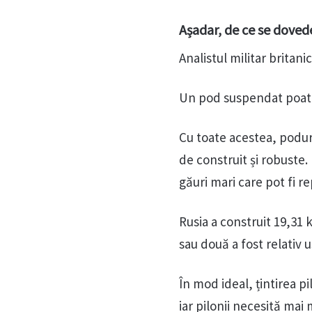
Așadar, de ce se dovede
Analistul militar britan
Un pod suspendat poate f
Cu toate acestea, poduri
de construit și robuste.
găuri mari care pot fi r
Rusia a construit 19,31 
sau două a fost relativ u
În mod ideal, țintirea p
iar pilonii necesită mai 