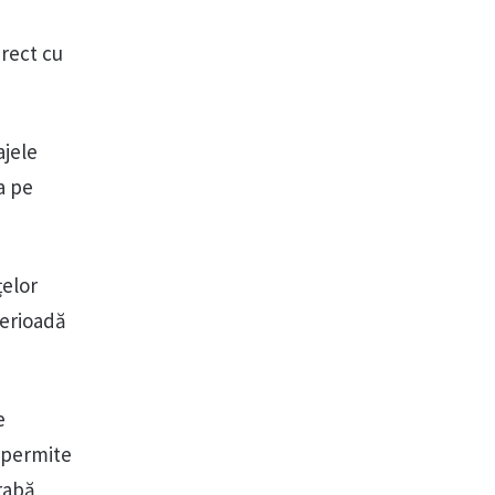
irect cu
ajele
a pe
țelor
perioadă
e
a permite
rabă