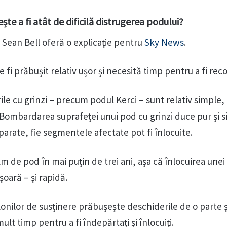
ște a fi atât de dificilă distrugerea podului?
ic Sean Bell oferă o explicație pentru
Sky News
.
i prăbușit relativ ușor și necesită timp pentru a fi reco
le cu grinzi – precum podul Kerci – sunt relativ simple,
 Bombardarea suprafeței unui pod cu grinzi duce pur și s
eparate, fie segmentele afectate pot fi înlocuite.
km de pod în mai puțin de trei ani, așa că înlocuirea unei
șoară – și rapidă.
ilonilor de susținere prăbușește deschiderile de o parte ș
mult timp pentru a fi îndepărtați și înlocuiți.