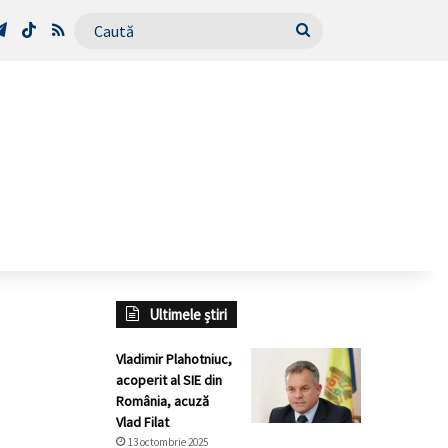
Tube
Telegram
TikTok
RSS
Caută
Ultimele știri
Vladimir Plahotniuc,
acoperit al SIE din
România, acuză
Vlad Filat
13 octombrie 2025