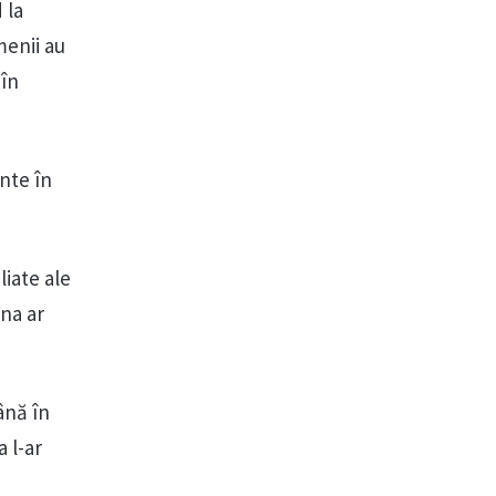
 la
menii au
 în
nte în
liate ale
ina ar
ână în
 l-ar