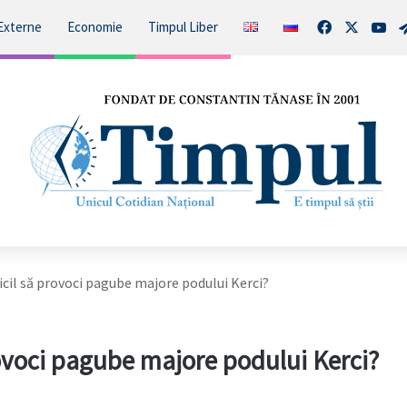
Facebook
X
You
Externe
Economie
Timpul Liber
ficil să provoci pagube majore podului Kerci?
provoci pagube majore podului Kerci?