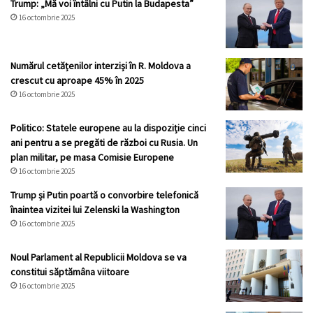
Trump: „Mă voi întâlni cu Putin la Budapesta”
16 octombrie 2025
Numărul cetățenilor interziși în R. Moldova a
crescut cu aproape 45% în 2025
16 octombrie 2025
Politico: Statele europene au la dispoziție cinci
ani pentru a se pregăti de război cu Rusia. Un
plan militar, pe masa Comisie Europene
16 octombrie 2025
Trump și Putin poartă o convorbire telefonică
înaintea vizitei lui Zelenski la Washington
16 octombrie 2025
Noul Parlament al Republicii Moldova se va
constitui săptămâna viitoare
16 octombrie 2025