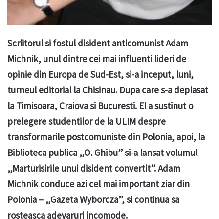
Scriitorul si fostul disident anticomunist Adam
Michnik, unul dintre cei mai influenti lideri de
opinie din Europa de Sud-Est, si-a inceput, luni,
turneul editorial la Chisinau. Dupa care s-a deplasat
la Timisoara, Craiova si Bucuresti. El a sustinut o
prelegere studentilor de la ULIM despre
transformarile postcomuniste din Polonia, apoi, la
Biblioteca publica „O. Ghibu” si-a lansat volumul
„Marturisirile unui disident convertit”. Adam
Michnik conduce azi cel mai important ziar din
Polonia – „Gazeta Wyborcza”, si continua sa
rosteasca adevaruri incomode.