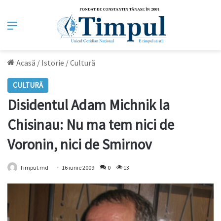
Meniu
Acasă
/
Istorie
/
Cultură
CULTURĂ
Disidentul Adam Michnik la
Chisinau: Nu ma tem nici de
Voronin, nici de Smirnov
Timpul.md
16 iunie 2009
0
13