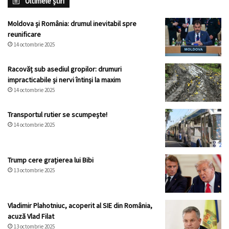
Ultimele știri
Moldova și România: drumul inevitabil spre
reunificare
14 octombrie 2025
Racovăț sub asediul gropilor: drumuri
impracticabile și nervi întinși la maxim
14 octombrie 2025
Transportul rutier se scumpește!
14 octombrie 2025
Trump cere grațierea lui Bibi
13 octombrie 2025
Vladimir Plahotniuc, acoperit al SIE din România,
acuză Vlad Filat
13 octombrie 2025