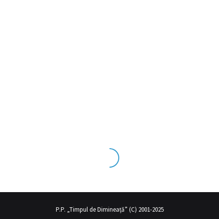
tecrübesinin ve üst
sex izle
seviye olduğu dışarıdan bakıldığında ço
P.P. „Timpul de Dimineață” (C) 2001-2025