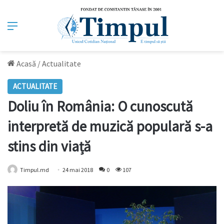
Meniu
Acasă
/
Actualitate
ACTUALITATE
Doliu în România: O cunoscută
interpretă de muzică populară s-a
stins din viață
Timpul.md
24 mai 2018
0
107